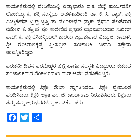
ಕಾರ್ಯಕ್ರಮದಲ್ಲಿ ವೇದಿಕೆಯಲ್ಲಿ ವಿದ್ಯಾಭಾರತಿ ದ.ಕ. ಜಿಲ್ಲೆ ಕಾರ್ಯದರ್ಶಿ
ಲೋಕಯ್ಯ ಕೆ., ಶಕ್ತಿ ಸಂಸ್ಥೆಯ ಆಡಳಿತಾಧಿಕಾರಿ ಡಾ. ಕೆ. ಸಿ. ನಾೖಕ್, ಶಕ್ತಿ
ಎಜ್ಯುಕೇಶನ್‌ ಟ್ರಸ್ಟ್ ಟ್ರಸ್ಟಿ ಡಾ. ಮುರಳೀಧರ್ ನಾೖಕ್, ಪ್ರಧಾನ ಸಲಹೆಗಾರ
ರಮೇಶ್ ಕೆ, ಶಕ್ತಿ ಪ. ಪೂ. ಕಾಲೇಜಿನ ಪ್ರಭಾರ ಪ್ರಾಂಶುಪಾಲರಾದ ಸುಧೀರ್‌
ಎಮ್. ಕೆ., ಶಕ್ತಿ ರೆಸಿಡೆನ್ಶಿಯಲ್ ಶಾಲೆಯ ಪ್ರಾಂಶುಪಾಲೆ ವಿದ್ಯಾ ಜಿ. ಕಾಮತ್,
ಶ್ರೀ ಗೋಪಾಲಕೃಷ್ಣ ಪ್ರಿ-ಸ್ಕೂಲ್ ಸಂಚಾಲಕಿ ನೀಮಾ ಸಕ್ಸೇನಾ
ಉಪಸ್ಥಿತರಿದ್ದರು.
ಎರಡನೇ ದಿವಸ ಪರಮೇಶ್ವರ ಹೆಗ್ಡೆ ಹಾಗೂ ಸರಸ್ವತಿ ವಿದ್ಯಾಲಯ ಕಡಬದ
ಸಂಚಾಲಕರಾದ ವೆಂಕಟರಮಣ ರಾವ್‌ ಅವಧಿ ನಡೆಸಿಕೊಟ್ಟರು.
ಕಾರ್ಯಕ್ರಮದಲ್ಲಿ ಶಿಕ್ಷಕಿ ರೇಖಾ ಸ್ವಾಗತಿಸಿದರು. ಶಿಕ್ಷಕಿ ಪ್ರೇಮಲತ
ವಂದಿಸಿದರು. ಶಿಕ್ಷಕಿ ಅಕ್ಷತ ಎಂ. ಜಿ. ಕಾರ್ಯಕ್ರಮ ನಿರೂಪಿಸಿದರು. ಶಿಕ್ಷಕರು
ತಮ್ಮ ತಮ್ಮ ಅನುಭವಗಳನ್ನು ಹಂಚಿಕೊಂಡರು.
Facebook
Twitter
Share