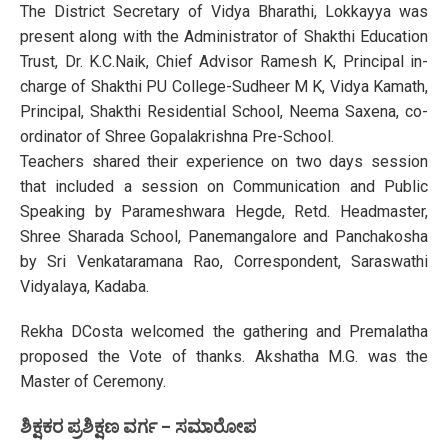
The District Secretary of Vidya Bharathi, Lokkayya was
present along with the Administrator of Shakthi Education
Trust, Dr. K.C.Naik, Chief Advisor Ramesh K, Principal in-
charge of Shakthi PU College-Sudheer M K, Vidya Kamath,
Principal, Shakthi Residential School, Neema Saxena, co-
ordinator of Shree Gopalakrishna Pre-School.
Teachers shared their experience on two days session
that included a session on Communication and Public
Speaking by Parameshwara Hegde, Retd. Headmaster,
Shree Sharada School, Panemangalore and Panchakosha
by Sri Venkataramana Rao, Correspondent, Saraswathi
Vidyalaya, Kadaba.
Rekha DCosta welcomed the gathering and Premalatha
proposed the Vote of thanks. Akshatha M.G. was the
Master of Ceremony.
ಶಿಕ್ಷಕರ ಪ್ರಶಿಕ್ಷಣ ವರ್ಗ – ಸಮಾರೋಪ