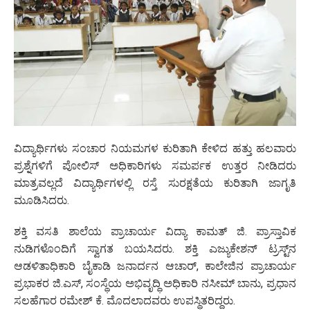
ವಿದ್ಯಾರ್ಥಿಗಳು ಸಂಚಾರ ನಿಯಮಗಳ ಕುರಿತಾಗಿ ಕೇಳಿದ ಹತ್ತು ಹಲವಾರು
ಪ್ರಶ್ನೆಗಳಿಗೆ ಪೋಲಿಸ್ ಅಧಿಕಾರಿಗಳು ಸಮರ್ಪಕ ಉತ್ತರ ನೀಡಿದರು
ಮಾತ್ರವಲ್ಲದೆ ವಿದ್ಯಾರ್ಥಿಗಳಲ್ಲಿ ರಸ್ತೆ ಸುರಕ್ಷತೆಯ ಕುರಿತಾಗಿ ಜಾಗೃತಿ
ಮೂಡಿಸಿದರು.
ಶಕ್ತಿ ವಸತಿ ಶಾಲೆಯ ಪ್ರಾಚಾರ್ಯ ವಿದ್ಯಾ ಕಾಮತ್ ಜಿ. ಪ್ರಾಸ್ತಾವಿಕ
ನುಡಿಗಳೊಂದಿಗೆ ಸ್ವಾಗತ ಬಯಸಿದರು. ಶಕ್ತಿ ಎಜ್ಯುಕೇಶನ್ ಟ್ರಸ್ಟ್‌ನ
ಆಡಳಿತಾಧಿಕಾರಿ ಬೈಕಾಡಿ ಜನಾರ್ದನ ಆಚಾರ್, ಕಾಲೇಜಿನ ಪ್ರಾಚಾರ್ಯ
ಪ್ರಭಾಕರ ಜಿ.ಎಸ್, ಸಂಸ್ಥೆಯ ಅಭಿವೃದ್ಧಿ ಅಧಿಕಾರಿ ನಸೀಮ್ ಬಾನು, ಪ್ರಧಾನ
ಸಲಹೆಗಾರ ರಮೇಶ್ ಕೆ. ಮೊದಲಾದವರು ಉಪಸ್ಥಿತರಿದ್ದರು.