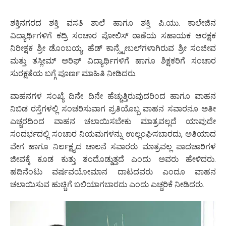
ಶಕ್ತಿನಗರದ ಶಕ್ತಿ ವಸತಿ ಶಾಲೆ ಹಾಗೂ ಶಕ್ತಿ ಪಿ.ಯು. ಕಾಲೇಜಿನ
ವಿದ್ಯಾರ್ಥಿಗಳಿಗೆ ಕದ್ರಿ ಸಂಚಾರ ಪೋಲಿಸ್ ಠಾಣೆಯ ಸಹಾಯಕ ಆರಕ್ಷಕ
ನಿರೀಕ್ಷಕ ಶ್ರೀ ಡೊಂಬಯ್ಯ, ಹೆಡ್ ಕಾನ್ಸ್ಟೇಬಲ್‌ಗಳಾಗಿರುವ ಶ್ರೀ ಸಂಜೀವ
ಮತ್ತು ತಸ್ಲೀಮ್ ಅರಿಫ್ ವಿದ್ಯಾರ್ಥಿಗಳಿಗೆ ಹಾಗೂ ಶಿಕ್ಷಕರಿಗೆ ಸಂಚಾರ
ಸುರಕ್ಷತೆಯ ಬಗ್ಗೆ ಪೂರ್ಣ ಮಾಹಿತಿ ನೀಡಿದರು.
ವಾಹನಗಳ ಸಂಖ್ಯೆ ದಿನೇ ದಿನೇ ಹೆಚ್ಚುತ್ತಿರುವುದರಿಂದ ಹಾಗೂ ವಾಹನ
ನಿಬಿಡ ರಸ್ತೆಗಳಲ್ಲಿ ಸಂಚರಿಸುವಾಗ ಪ್ರತಿಯೊಬ್ಬ ವಾಹನ ಸವಾರನೂ ಅತೀ
ಎಚ್ಚರದಿಂದ ವಾಹನ ಚಲಾಯಿಸಬೇಕು ಮಾತ್ರವಲ್ಲದೆ ಯಾವುದೇ
ಸಂದರ್ಭದಲ್ಲಿ ಸಂಚಾರ ನಿಯಮಗಳನ್ನು ಉಲ್ಲಂಘಿಸಬಾರದು, ಅತಿಯಾದ
ವೇಗ ಹಾಗೂ ನಿರ್ಲಕ್ಷ್ಯದ ಚಾಲನೆ ಸವಾರರು ಮಾತ್ರವಲ್ಲ ಪಾದಚಾರಿಗಳ
ಜೀವಕ್ಕೆ ಕೂಡ ಕುತ್ತು ತಂದೊಡ್ಡುತ್ತದೆ ಎಂದು ಅವರು ಹೇಳಿದರು.
ಹದಿನೆಂಟು ವರ್ಷವಯೋಮಾನ ದಾಟದವರು ಎಂದೂ ವಾಹನ
ಚಲಾಯಿಸುವ ಹುಚ್ಚಿಗೆ ಬಲಿಯಾಗಬಾರದು ಎಂದು ಎಚ್ಚರಿಕೆ ನೀಡಿದರು.