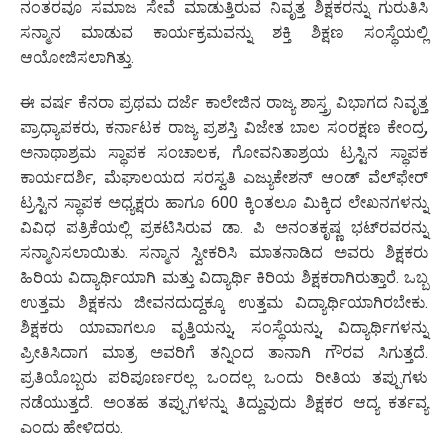
ನಂತರವೂ ಸಮಾಜ ಸೇವೆ ಮಾಡುತ್ತಿರುವ ನಿವೃತ್ತ ಶಿಕ್ಷಕರನ್ನು ಗುರುತಿಸಿ
ಸನ್ಮಾನ ಮಾಡುವ ಕಾರ್ಯಕ್ರಮವನ್ನು ಶಕ್ತಿ ಶಿಕ್ಷಣ ಸಂಸ್ಥೆಯಲ್ಲಿ
ಆಯೋಜಿಸಲಾಗಿತ್ತು.
ಈ ವರ್ಷ ಕೆನರಾ ಪ್ರಥಮ ದರ್ಜೆ ಕಾಲೇಜಿನ ರಾಜ್ಯ ಶಾಸ್ತ್ರ ವಿಭಾಗದ ನಿವೃತ್ತ
ಪ್ರಾಧ್ಯಾಪಕರು, ಕರ್ನಾಟಕ ರಾಜ್ಯ ಪ್ರಶಸ್ತಿ ವಿಜೇತ ಬಾಲ ಸಂರಕ್ಷಣ ಕೇಂದ್ರ,
ಅನಾಥಾಶ್ರಮ ಸ್ಥಾಪಕ ಸಂಚಾಲಕ, ಗೋವನಿತಾಶ್ರಯ ಟ್ರಸ್ಟಿನ ಸ್ಥಾಪಕ
ಕಾರ್ಯದರ್ಶಿ, ಮೆಘಾಲಯದ ಸರಸ್ವತಿ ಎಜ್ಯುಕೇಶನ್ ಆಂಡ್ ವೆಲ್‌ಫೇರ್
ಟ್ರಸ್ಟಿನ ಸ್ಥಾಪಕ ಅಧ್ಯಕ್ಷರು ಹಾಗೂ 600 ಕ್ಕಿಂತಲೂ ಮಿಕ್ಕಿದ ಲೇಖನಗಳನ್ನು
ವಿವಿಧ ಪತ್ರಿಕೆಯಲ್ಲಿ ಪ್ರಕಟಿಸಿರುವ ಡಾ. ಪಿ ಅನಂತಕೃಷ್ಣ ಭಟ್‌ರವರನ್ನು
ಸನ್ಮಾನಿಸಲಾಯಿತು. ಸನ್ಮಾನ ಸ್ವೀಕರಿಸಿ ಮಾತನಾಡಿದ ಅವರು ಶಿಕ್ಷಕರು
ಹಿರಿಯ ವಿದ್ಯಾರ್ಥಿಯಾಗಿ ಮತ್ತು ವಿದ್ಯಾರ್ಥಿ ಕಿರಿಯ ಶಿಕ್ಷಕರಾಗಿರುತ್ತಾರೆ. ಒಬ್ಬ
ಉತ್ತಮ ಶಿಕ್ಷಕನು ಜೀವನದುದ್ದಕ್ಕೂ ಉತ್ತಮ ವಿದ್ಯಾರ್ಥಿಯಾಗಿರಬೇಕು.
ಶಿಕ್ಷಕರು ಯಾವಾಗಲೂ ವೃತ್ತಿಯನ್ನು, ಸಂಸ್ಥೆಯನ್ನು, ವಿದ್ಯಾರ್ಥಿಗಳನ್ನು
ಪ್ರೀತಿಸಿದಾಗ ಮಾತ್ರ ಅವರಿಗೆ ತನ್ನಿಂದ ತಾನಾಗಿ ಗೌರವ ಸಿಗುತ್ತದೆ.
ಪ್ರತಿಯೊಬ್ಬರು ಪರಿಪೂರ್ಣರಲ್ಲ ಒಂದಲ್ಲ ಒಂದು ರೀತಿಯ ತಪ್ಪುಗಳು
ನಡೆಯುತ್ತದೆ. ಅಂತಹ ತಪ್ಪುಗಳನ್ನು ತಿದ್ದುವುದು ಶಿಕ್ಷಕರ ಆದ್ಯ ಕರ್ತವ್ಯ
ಎಂದು ಹೇಳಿದರು.