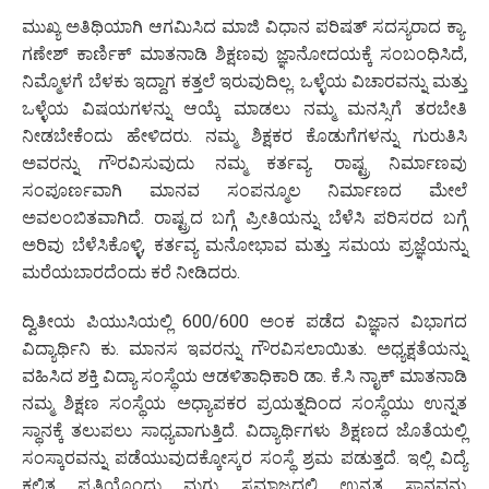
ಮುಖ್ಯ ಅತಿಥಿಯಾಗಿ ಆಗಮಿಸಿದ ಮಾಜಿ ವಿಧಾನ ಪರಿಷತ್ ಸದಸ್ಯರಾದ ಕ್ಯಾ.
ಗಣೇಶ್ ಕಾರ್ಣಿಕ್ ಮಾತನಾಡಿ ಶಿಕ್ಷಣವು ಜ್ಞಾನೋದಯಕ್ಕೆ ಸಂಬಂಧಿಸಿದೆ,
ನಿಮ್ಮೊಳಗೆ ಬೆಳಕು ಇದ್ದಾಗ ಕತ್ತಲೆ ಇರುವುದಿಲ್ಲ. ಒಳ್ಳೆಯ ವಿಚಾರವನ್ನು ಮತ್ತು
ಒಳ್ಳೆಯ ವಿಷಯಗಳನ್ನು ಆಯ್ಕೆ ಮಾಡಲು ನಮ್ಮ ಮನಸ್ಸಿಗೆ ತರಬೇತಿ
ನೀಡಬೇಕೆಂದು ಹೇಳಿದರು. ನಮ್ಮ ಶಿಕ್ಷಕರ ಕೊಡುಗೆಗಳನ್ನು ಗುರುತಿಸಿ
ಅವರನ್ನು ಗೌರವಿಸುವುದು ನಮ್ಮ ಕರ್ತವ್ಯ. ರಾಷ್ಟ್ರ ನಿರ್ಮಾಣವು
ಸಂಪೂರ್ಣವಾಗಿ ಮಾನವ ಸಂಪನ್ಮೂಲ ನಿರ್ಮಾಣದ ಮೇಲೆ
ಅವಲಂಬಿತವಾಗಿದೆ. ರಾಷ್ಟ್ರದ ಬಗ್ಗೆ ಪ್ರೀತಿಯನ್ನು ಬೆಳೆಸಿ ಪರಿಸರದ ಬಗ್ಗೆ
ಅರಿವು ಬೆಳೆಸಿಕೊಳ್ಳಿ, ಕರ್ತವ್ಯ ಮನೋಭಾವ ಮತ್ತು ಸಮಯ ಪ್ರಜ್ಞೆಯನ್ನು
ಮರೆಯಬಾರದೆಂದು ಕರೆ ನೀಡಿದರು.
ದ್ವಿತೀಯ ಪಿಯುಸಿಯಲ್ಲಿ 600/600 ಅಂಕ ಪಡೆದ ವಿಜ್ಞಾನ ವಿಭಾಗದ
ವಿದ್ಯಾರ್ಥಿನಿ ಕು. ಮಾನಸ ಇವರನ್ನು ಗೌರವಿಸಲಾಯಿತು. ಅಧ್ಯಕ್ಷತೆಯನ್ನು
ವಹಿಸಿದ ಶಕ್ತಿ ವಿದ್ಯಾ ಸಂಸ್ಥೆಯ ಆಡಳಿತಾಧಿಕಾರಿ ಡಾ. ಕೆ.ಸಿ ನಾೖಕ್‌ ಮಾತನಾಡಿ
ನಮ್ಮ ಶಿಕ್ಷಣ ಸಂಸ್ಥೆಯ ಅಧ್ಯಾಪಕರ ಪ್ರಯತ್ನದಿಂದ ಸಂಸ್ಥೆಯು ಉನ್ನತ
ಸ್ಥಾನಕ್ಕೆ ತಲುಪಲು ಸಾಧ್ಯವಾಗುತ್ತಿದೆ. ವಿದ್ಯಾರ್ಥಿಗಳು ಶಿಕ್ಷಣದ ಜೊತೆಯಲ್ಲಿ
ಸಂಸ್ಕಾರವನ್ನು ಪಡೆಯುವುದಕ್ಕೋಸ್ಕರ ಸಂಸ್ಥೆ ಶ್ರಮ ಪಡುತ್ತದೆ. ಇಲ್ಲಿ ವಿದ್ಯೆ
ಕಲಿತ ಪ್ರತಿಯೊಂದು ಮಗು ಸಮಾಜದಲ್ಲಿ ಉನ್ನತ ಸ್ಥಾನವನ್ನು