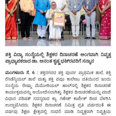
ಶಕ್ತಿ ವಿದ್ಯಾ ಸಂಸ್ಥೆಯಲ್ಲಿ ಶಿಕ್ಷಕರ ದಿನಾಚರಣೆ ಅಂಗವಾಗಿ ನಿವೃತ್ತ
ಪ್ರಾಧ್ಯಾಪಕರಾದ ಡಾ. ಅನಂತ ಕೃಷ್ಣ ಭಟ್‌ರವರಿಗೆ ಸನ್ಮಾನ
ಮಂಗಳೂರು ಸೆ. 6 :
ಶಕ್ತಿನಗರದ ಶಕ್ತಿ ಪೂರ್ವ ಪ್ರಾಥಮಿಕ ಶಾಲೆ, ಶಕ್ತಿ
ರೆಸಿಡೆನ್ಶಿಯಲ್ ಶಾಲೆ ಮತ್ತು ಶಕ್ತಿ ಪಪೂ ಕಾಲೇಜು ವತಿಯಿಂದ ಇಂದು
ಸಂಸ್ಥೆಯ ರೇಷ್ಮಾ ಮೆಮೋರಿಯಲ್ ಹಾಲ್‌ನಲ್ಲಿ ಶಿಕ್ಷಕರ ದಿನಾಚರಣೆ
ಕಾರ್ಯಕ್ರಮವನ್ನು ಆಯೋಜಿಸಲಾಗಿತ್ತು. ಶಿಕ್ಷಕರ ದಿನಾಚರಣೆಯನ್ನು ಮಾಜಿ
ವಿಧಾನ ಪರಿಷತ್ ಸದಸ್ಯರಾದ ಕ್ಯಾ. ಗಣೇಶ್ ಕಾರ್ಣಿಕ್ ದೀಪ ಬೆಳಗಿಸಿ
ಉದ್ಘಾಟಿಸಿದರು. ಶಿಕ್ಷಕರ ದಿನಾಚರಣೆ ನಿಮಿತ್ತ ಪ್ರತಿ ವರ್ಷದಂತೆ ಈ
ವರ್ಷವು ಶಿಕ್ಷಣ ಕ್ಷೇತ್ರದಲ್ಲಿ ಸಾಧನೆ ಮಾಡಿ ನಿವೃತ್ತರಾಗಿ ನಿವೃತ್ತಿಯ