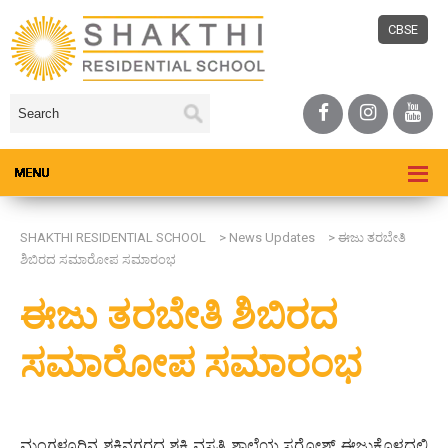
CBSE
SHAKTHI RESIDENTIAL SCHOOL
>
News Updates
>
ಈಜು ತರಬೇತಿ
ಶಿಬಿರದ ಸಮಾರೋಪ ಸಮಾರಂಭ
ಈಜು ತರಬೇತಿ ಶಿಬಿರದ
ಸಮಾರೋಪ ಸಮಾರಂಭ
ಮಂಗಳೂರಿನ ಶಕ್ತಿನಗರದ ಶಕ್ತಿ ವಸತಿ ಶಾಲೆಯ ಸರೋಶ್ ಈಜುಕೊಳದಲ್ಲಿ