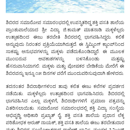
ಶಿಬಿರದ ಸಮಾರೋಪ ಸಮಾರಂಭದಲ್ಲಿ ಉಪಸ್ಥಿತರಿದ್ದ ಶಕ್ತಿ ವಸತಿ ಶಾಲೆಯ
ಪ್ರಾಂಶುಪಾಲೆಯಾದ ಶ್ರೀ ವಿದ್ಯಾ ಜಿ.ಕಾಮತ್ ಮಾತನಾಡಿ ಮಕ್ಕಳೆಲ್ಲರು
ಉತ್ಸಾಹದಿಂದ ಈಜು ತರಬೇತಿ ಶಿಬಿರದಲ್ಲಿ ಭಾಗವಹಿಸಿದ್ದರು. ಕಲಿಕೆ
ಅನ್ನುವುದು ನಿರಂತರ ಪ್ರಕ್ರಿಯೆಯಾಗಿರುತ್ತದೆ. ಈ ಸ್ವಿಮ್ಮಿಂಗ್ ಕ್ಯಾಂಪ್‌ನಿಂದ
ಸಾಕಷ್ಟು ಅನುಭವಗಳನ್ನು ಮಕ್ಕಳು ಪಡೆದುಕೊಂಡಿದ್ದಾರೆ. ಈ ಮೂಲಕ
ಮುಂಬರುವ ಅವಕಾಶಗಳನ್ನು ಬಳಸಿಕೊಂಡು ಮತ್ತಷ್ಟು
ಹೆಸರುವಾಸಿಯಾಗಲಿ. ಮಕ್ಕಳು ಮತ್ತು ಪೋಷಕರ ಬೇಡಿಕೆಯ ಮೇರೆಗೆ ಈ
ಶಿಬಿರವನ್ನು ಇನ್ನೂ ೧೫ ದಿನಗಳ ವರೆಗೆ ಮುಂದುವರಿಸುವುದಾಗಿ ಹೇಳಿದರು.
ತದನಂತರ ಶಿಬಿರಾರ್ಥಿಗಳಿಂದ ತಾವು ಕಲಿತ ಈಜು ಕಲೆಗಳ ಪ್ರದರ್ಶನ
ನಡೆಯಿತು. ಮಕ್ಕಳೆಲ್ಲರು ಉತ್ಸಾಹದಿಂದ ಭಾಗವಹಿಸಿದರು. ಶಿಬಿರದಲ್ಲಿ
ಭಾಗವಹಿಸಿದ ಎಲ್ಲಾ ಮಕ್ಕಳಿಗೆ, ಶಿಬಿರಾರ್ಥಿಗಳಿಗೆ ಪ್ರಮಾಣ ಪತ್ರವನ್ನು
ವಿತರಿಸಲಾಯಿತು. ಸಮಾರೋಪ ಸಮಾರಂಭದಲ್ಲಿ ಶಕ್ತಿ ವಿದ್ಯಾ ಸಂಸ್ಥೆಯ
ಅಭಿವೃದ್ಧಿ ಅಧಿಕಾರಿ ಪ್ರಖ್ಯಾತ್ ರೈ, ಶಕ್ತಿ ವಸತಿ ಶಾಲೆಯ ಪ್ರಧಾನ ಲೆಕ್ಕ
ಪರಿಶೋಧಕ ಅರುಣ್ ನಾಯಕ್, ಶಕ್ತಿ ವಸತಿ ಶಾಲೆಯ ಈಜು ತರಬೇತುದಾರ
ಮತ್ತು ಶಿಬಿರದ ಸಂಯೋಜಕರಾದ ರಾಜೇಶ್ ಖಾರ್ವಿ, ಮಂಗಳ ಸ್ವಿಮ್ಮಿಂಗ್