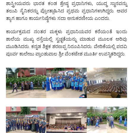
ಶಾಸ್ತ್ರೀಯವರು ಭಾರತ ಕಂಡ ಶ್ರೇಷ್ಠ ಪ್ರಧಾನಿಗಳು, ಯುದ್ಧ ಸ್ಥಾನವನ್ನು
ತಲುಪಿ ಸೈನಿಕರನ್ನು ಪ್ರೋತ್ಸಾಹಿಸಿದ ಪ್ರಥಮ ಪ್ರಧಾನಿಗಳಾಗಿದ್ದರು. ಅವರ
ತ್ಯಾಗ ಹಾಗೂ ಕಾರ್ಯನಿಷ್ಠೆಗಳು ಸದಾ ಅನುಕರಣೀಯ ಎಂದರು.
ಕಾರ್ಯಕ್ರಮದ ನಂತರ ಮಕ್ಕಳು ಪ್ರಧಾನಿಯವರ ಕರೆಯಂತೆ ಇಂದು
ಶಾಲೆಯ ಮುಖ್ಯ ರಸ್ತೆಯಲ್ಲಿ ಸ್ವಚ್ಛತೆಯನ್ನು ಮಾಡುವ ಮೂಲಕ ಅರಿವು
ಮೂಡಿಸಿದರು. ಕನ್ನಡ ಶಿಕ್ಷಕ ಶರಣಪ್ಪ ನಿರೂಪಿಸಿದರು. ವೇದಿಕೆಯಲ್ಲಿ ಪದವಿ
ಪೂರ್ವ ಕಾಲೇಜು ಪ್ರಾಂಶುಪಾಲ ಶ್ರೀ ವೆಂಕಟೇಶ ಮೂರ್ತಿ ಉಪಸ್ಥಿತರಿದ್ದರು.