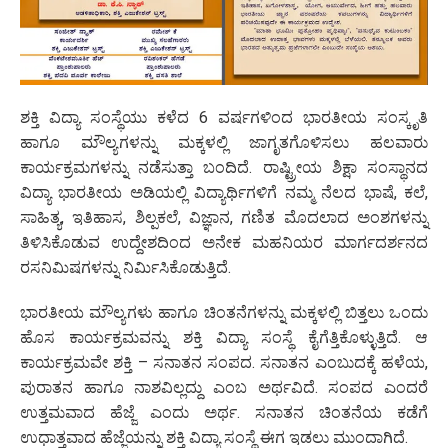
ಶಕ್ತಿ ವಿದ್ಯಾ ಸಂಸ್ಥೆಯು ಕಳೆದ 6 ವರ್ಷಗಳಿಂದ ಭಾರತೀಯ ಸಂಸ್ಕೃತಿ
ಹಾಗೂ ಮೌಲ್ಯಗಳನ್ನು ಮಕ್ಕಳಲ್ಲಿ ಜಾಗೃತಗೊಳಿಸಲು ಹಲವಾರು
ಕಾರ್ಯಕ್ರಮಗಳನ್ನು ನಡೆಸುತ್ತಾ ಬಂದಿದೆ. ರಾಷ್ಟ್ರೀಯ ಶಿಕ್ಷಾ ಸಂಸ್ಥಾನದ
ವಿದ್ಯಾ ಭಾರತೀಯ ಅಡಿಯಲ್ಲಿ ವಿದ್ಯಾರ್ಥಿಗಳಿಗೆ ನಮ್ಮ ನೆಲದ ಭಾಷೆ, ಕಲೆ,
ಸಾಹಿತ್ಯ, ಇತಿಹಾಸ, ಶಿಲ್ಪಕಲೆ, ವಿಜ್ಞಾನ, ಗಣಿತ ಮೊದಲಾದ ಅಂಶಗಳನ್ನು
ತಿಳಿಸಿಕೊಡುವ ಉದ್ದೇಶದಿಂದ ಅನೇಕ ಮಹನಿಯರ ಮಾರ್ಗದರ್ಶನದ
ರಸನಿಮಿಷಗಳನ್ನು ನಿರ್ಮಿಸಿಕೊಡುತ್ತಿದೆ.
ಭಾರತೀಯ ಮೌಲ್ಯಗಳು ಹಾಗೂ ಚಿಂತನೆಗಳನ್ನು ಮಕ್ಕಳಲ್ಲಿ ಬಿತ್ತಲು ಒಂದು
ಹೊಸ ಕಾರ್ಯಕ್ರಮವನ್ನು ಶಕ್ತಿ ವಿದ್ಯಾ ಸಂಸ್ಥೆ ಕೈಗೆತ್ತಿಕೊಳ್ಳುತ್ತಿದೆ. ಆ
ಕಾರ್ಯಕ್ರಮವೇ ಶಕ್ತಿ – ಸನಾತನ ಸಂಪದ. ಸನಾತನ ಎಂಬುದಕ್ಕೆ ಹಳೆಯ,
ಪುರಾತನ ಹಾಗೂ ನಾಶವಿಲ್ಲದ್ದು ಎಂಬ ಅರ್ಥವಿದೆ. ಸಂಪದ ಎಂದರೆ
ಉತ್ತಮವಾದ ಹೆಜ್ಜೆ ಎಂದು ಅರ್ಥ. ಸನಾತನ ಚಿಂತನೆಯ ಕಡೆಗೆ
ಉಧಾತ್ತವಾದ ಹೆಜ್ಜೆಯನ್ನು ಶಕ್ತಿ ವಿದ್ಯಾ ಸಂಸ್ಥೆ ಈಗ ಇಡಲು ಮುಂದಾಗಿದೆ.