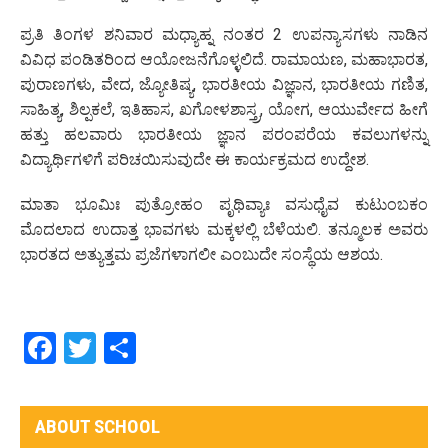
ಪ್ರತಿ ತಿಂಗಳ ಶನಿವಾರ ಮಧ್ಯಾಹ್ನ ನಂತರ 2 ಉಪನ್ಯಾಸಗಳು ನಾಡಿನ
ವಿವಿಧ ಪಂಡಿತರಿಂದ ಆಯೋಜನೆಗೊಳ್ಳಲಿದೆ. ರಾಮಾಯಣ, ಮಹಾಭಾರತ,
ಪುರಾಣಗಳು, ವೇದ, ಜ್ಯೋತಿಷ್ಯ, ಭಾರತೀಯ ವಿಜ್ಞಾನ, ಭಾರತೀಯ ಗಣಿತ,
ಸಾಹಿತ್ಯ, ಶಿಲ್ಪಕಲೆ, ಇತಿಹಾಸ, ಖಗೋಳಶಾಸ್ತ್ರ, ಯೋಗ, ಆಯುರ್ವೇದ ಹೀಗೆ
ಹತ್ತು ಹಲವಾರು ಭಾರತೀಯ ಜ್ಞಾನ ಪರಂಪರೆಯ ಕವಲುಗಳನ್ನು
ವಿದ್ಯಾರ್ಥಿಗಳಿಗೆ ಪರಿಚಯಿಸುವುದೇ ಈ ಕಾರ್ಯಕ್ರಮದ ಉದ್ದೇಶ.
ಮಾತಾ ಭೂಮಿಃ ಪುತ್ರೋಹಂ ಪೃಥಿವ್ಯಾಃ ವಸುಧೈವ ಕುಟುಂಬಕಂ
ಮೊದಲಾದ ಉದಾತ್ತ ಭಾವಗಳು ಮಕ್ಕಳಲ್ಲಿ ಬೆಳೆಯಲಿ. ತನ್ಮೂಲಕ ಅವರು
ಭಾರತದ ಅತ್ಯುತ್ತಮ ಪ್ರಜೆಗಳಾಗಲೀ ಎಂಬುದೇ ಸಂಸ್ಥೆಯ ಆಶಯ.
Facebook
Twitter
Share
ABOUT SCHOOL