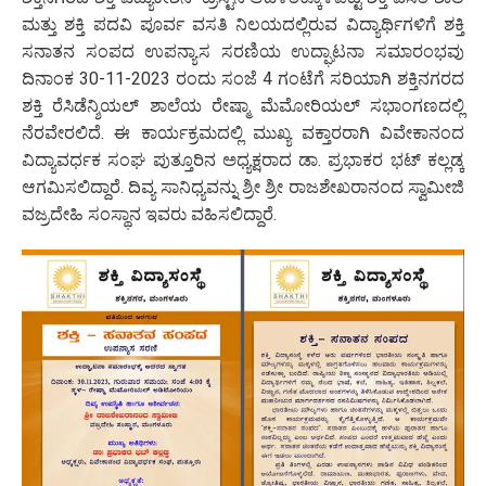
ಮತ್ತು ಶಕ್ತಿ ಪದವಿ ಪೂರ್ವ ವಸತಿ ನಿಲಯದಲ್ಲಿರುವ ವಿದ್ಯಾರ್ಥಿಗಳಿಗೆ ಶಕ್ತಿ
ಸನಾತನ ಸಂಪದ ಉಪನ್ಯಾಸ ಸರಣಿಯ ಉದ್ಘಾಟನಾ ಸಮಾರಂಭವು
ದಿನಾಂಕ 30-11-2023 ರಂದು ಸಂಜೆ 4 ಗಂಟೆಗೆ ಸರಿಯಾಗಿ ಶಕ್ತಿನಗರದ
ಶಕ್ತಿ ರೆಸಿಡೆನ್ಶಿಯಲ್ ಶಾಲೆಯ ರೇಷ್ಮಾ ಮೆಮೋರಿಯಲ್ ಸಭಾಂಗಣದಲ್ಲಿ
ನೆರವೇರಲಿದೆ. ಈ ಕಾರ್ಯಕ್ರಮದಲ್ಲಿ ಮುಖ್ಯ ವಕ್ತಾರರಾಗಿ ವಿವೇಕಾನಂದ
ವಿದ್ಯಾವರ್ಧಕ ಸಂಘ ಪುತ್ತೂರಿನ ಅಧ್ಯಕ್ಷರಾದ ಡಾ. ಪ್ರಭಾಕರ ಭಟ್ ಕಲ್ಲಡ್ಕ
ಆಗಮಿಸಲಿದ್ದಾರೆ. ದಿವ್ಯ ಸಾನಿಧ್ಯವನ್ನು ಶ್ರೀ ಶ್ರೀ ರಾಜಶೇಖರಾನಂದ ಸ್ವಾಮೀಜಿ
ವಜ್ರದೇಹಿ ಸಂಸ್ಥಾನ ಇವರು ವಹಿಸಲಿದ್ದಾರೆ.