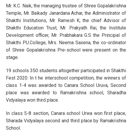
Mr. K.C. Naik, the managing trustee of Shree Gopalakrishna
Temple, Mr. Baikady Janardana Achar, the Administrator of
Shakthi Institutions, Mr. Ramesh K, the chief Advisor of
Shakthi Education Trust, Mr. Prakyath Rai, the Institute
Development officer, Mr. Prabhakara G.S the Principal of
Shakthi P.U.College, Mrs. Neema Saxena, the co-ordinator
of Shree Gopalakrishna Pre-school were present on the
stage.
19 schools 350 students altogether participated in Shakthi
Fest 2020. In t he interschool competition, the winners of
class 1-4 was awarded to Canara School Uruva, Second
place was awarded to Ramakrishna school, Sharadha
Vidyalaya won third place.
In class 5-8 section, Canara school Urwa won first place,
Sharada Vidyalaya second and third place by Ramakrishna
School.