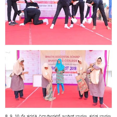
8, 9, 10 ನೇ ತರಗತಿ ವಿದ್ಯಾರ್ಥಿಗಳಿಗೆ ಇಂಗ್ಲಿಷ್ ಭಾಷಣ, ಕನ್ನಡ ಭಾಷಣ,