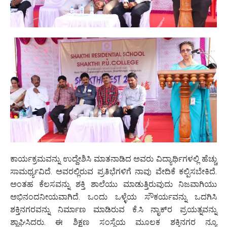
ಕಾರ್ಯಕ್ರಮವನ್ನು ಉದ್ದೇಶಿಸಿ ಮಾತನಾಡಿದ ಅವರು ವಿದ್ಯಾರ್ಥಿಗಳಲ್ಲಿ ಹೆಚ್ಚು
ಸಾಮರ್ಥ್ಯವಿದೆ. ಅವರಲ್ಲಿರುವ ಪ್ರತಿಭೆಗಳಿಗೆ ನಾವು ವೇದಿಕೆ ಕಲ್ಪಿಸಬೇಕಿದೆ.
ಅಂತಹ ಕೆಲಸವನ್ನು ಶಕ್ತಿ ಶಾಲೆಯು ಮಾಡುತ್ತಿರುವುದು ನಿಜವಾಗಿಯು
ಅಭಿನಂದನೀಯವಾಗಿದೆ. ಒಂದು ಒಳ್ಳೆಯ ಸೌಕರ್ಯವನ್ನು ಒದಗಿಸಿ
ಶಕ್ತಿನಗರವನ್ನು ನಿರ್ಮಾಣ ಮಾಡಿರುವ ಕೆ.ಸಿ ನಾೖಕ್‌ರ ಪ್ರಯತ್ನವನ್ನು
ಶ್ಲಾಘಿಸಿದರು. ಈ ಶಿಕ್ಷಣ ಸಂಸ್ಥೆಯ ಮೂಲಕ ಶಕ್ತಿನಗರ ನ್ಯೂ