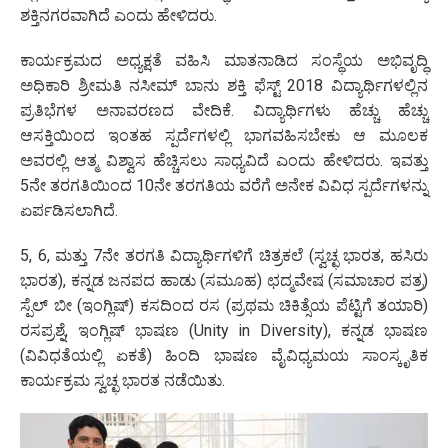
ಶಕ್ತಿನಗರವಾಗಿದೆ ಎಂದು ಹೇಳಿದರು.
ಕಾರ್ಯಕ್ರಮದ ಅಧ್ಯಕ್ಷತೆ ವಹಿಸಿ ಮಾತನಾಡಿದ ಸಂಸ್ಥೆಯ ಅಭಿವೃದ್ಧಿ
ಅಧಿಕಾರಿ ಶ್ರೀಮತಿ ನಸೀಮ್ ಬಾನು ಶಕ್ತಿ ಫೆಸ್ಟ್ 2018 ವಿದ್ಯಾರ್ಥಿಗಳಲ್ಲಿನ
ಪ್ರತಿಭೆಗಳ ಅನಾವರಣದ ವೇದಿಕೆ. ವಿದ್ಯಾರ್ಥಿಗಳು ಹೆಚ್ಚು ಹೆಚ್ಚು
ಆಸಕ್ತಿಯಿಂದ ಇಂತಹ ಸ್ಪರ್ದೆಗಳಲ್ಲಿ ಭಾಗವಹಿಸಬೇಕು ಆ ಮೂಲಕ
ಅವರಲ್ಲಿ ಆತ್ಮ ವಿಶ್ವಾಸ ಹೆಚ್ಚಿಸಲು ಸಾಧ್ಯವಿದೆ ಎಂದು ಹೇಳಿದರು. ಇವತ್ತು
5ನೇ ತರಗತಿಯಿಂದ 10ನೇ ತರಗತಿಯ ವರೆಗೆ ಅನೇಕ ವಿವಿಧ ಸ್ಪರ್ದೆಗಳನ್ನು
ಏರ್ಪಡಿಸಲಾಗಿದೆ.
5, 6, ಮತ್ತು 7ನೇ ತರಗತಿ ವಿದ್ಯಾರ್ಥಿಗಳಿಗೆ ಚಿತ್ರಕಲೆ (ಸ್ವಚ್ಛ ಭಾರತ, ಹಸಿರು
ಭಾರತ), ಕನ್ನಡ ಜನಪದ ಹಾಡು (ಸಮೂಹ) ಛದ್ಮವೇಷ (ಸಮಾಚಾರ ಪತ್ರ)
ಸ್ಪೆಲ್ ಬೀ (ಇಂಗ್ಲಿಷ್) ಕಸದಿಂದ ರಸ (ಪ್ರಥಮ ಚಿಕಿತ್ಸೆಯ ಪೆಟ್ಟಿಗೆ ತಯಾರಿ)
ರಸಪ್ರಶ್ನೆ, ಇಂಗ್ಲಿಷ್ ಭಾಷಣ (Unity in Diversity), ಕನ್ನಡ ಭಾಷಣ
(ವಿವಿಧತೆಯಲ್ಲಿ ಏಕತೆ) ಹಿಂದಿ ಭಾಷಣ ವೈವಿಧ್ಯಮಯ ಸಾಂಸ್ಕೃತಿಕ
ಕಾರ್ಯಕ್ರಮ ಸ್ವಚ್ಛ ಭಾರತ ನಡೆಯಿತು.