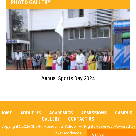
PHOTO GALLERY
Annual Sports Day 2024
HOME
ABOUT US
ACADEMICS
ADMISSIONS
CAMPUS
GALLERY
CONTACT US
Copyright©2026 Shakthi Residential School, All Rights Reserved. Powered by
Aksharodyama
Call Us :