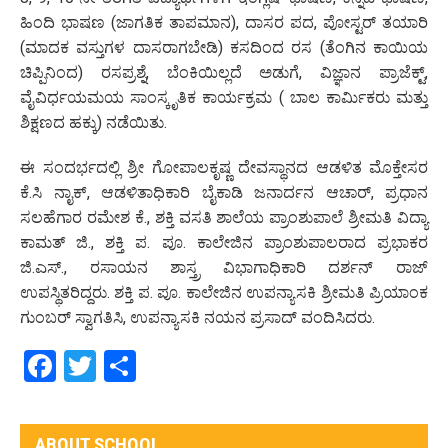
ಹಿಂದಿ ಭಾಷಣ (ಜಾಗತಿಕ ತಾಪಮಾನ), ದಾಸರ ಪದ, ಪೋಸ್ಟರ್ ತಯಾರಿ
(ಮಾದಕ ವಸ್ತುಗಳ ದಾಸರಾಗಬೇಡಿ) ಕಸದಿಂದ ರಸ (ತೆಂಗಿನ ಕಾಯಿಯ
ಚಿಪ್ಪಿನಿಂದ) ರಸಪ್ರಶ್ನೆ, ಬೆಂಕಿಯಿಲ್ಲದೆ ಅಡುಗೆ, ವಿಜ್ಞಾನ ಪ್ರಾಜೆಕ್ಟ್,
ವೈವಿರ್ಧಯಮಯ ಸಾಂಸ್ಕೃತಿಕ ಕಾರ್ಯಕ್ರಮ ( ಬಾಲ ಕಾರ್ಮಿಕರು ಮತ್ತು
ಶಿಕ್ಷಣದ ಹಕ್ಕು) ನಡೆಯಿತು.
ಈ ಸಂದರ್ಭದಲ್ಲಿ ಶ್ರೀ ಗೋಪಾಲಕೃಷ್ಣ ದೇವಸ್ಥಾನದ ಆಡಳಿತ ಮೊಕ್ತೇಸರ
ಕೆ.ಸಿ ನಾೖಕ್‌, ಆಡಳಿತಾಧಿಕಾರಿ ಬೈಕಾಡಿ ಜನಾರ್ದನ ಆಚಾರ್, ಪ್ರಧಾನ
ಸಲಹೆಗಾರ ರಮೇಶ ಕೆ., ಶಕ್ತಿ ವಸತಿ ಶಾಲೆಯ ಪ್ರಾಂಶುಪಾಲೆ ಶ್ರೀಮತಿ ವಿದ್ಯಾ
ಕಾಮತ್ ಜಿ., ಶಕ್ತಿ ಪ. ಪೂ. ಕಾಲೇಜಿನ ಪ್ರಾಂಶುಪಾಲರಾದ ಪ್ರಭಾಕರ
ಜಿ.ಎಸ್., ರಸಾಯನ ಶಾಸ್ತ್ರ ವಿಭಾಗಾಧಿಕಾರಿ ದರ್ಶನ್ ರಾಜ್
ಉಪಸ್ಥಿತರಿದ್ದರು. ಶಕ್ತಿ ಪ. ಪೂ. ಕಾಲೇಜಿನ ಉಪನ್ಯಾಸಕಿ ಶ್ರೀಮತಿ ಪ್ರಿಯಾಂಕ
ಗುಂಬರ್ ಸ್ವಾಗತಿಸಿ, ಉಪನ್ಯಾಸಕಿ ನಯನ ಪ್ರಸಾದ್ ವಂದಿಸಿದರು.
Facebook
Twitter
Share
ABOUT SCHOOL