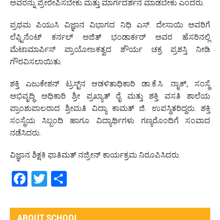
ಅವರನ್ನು ಪ್ರೇರೇಪಿಸಬೇಕು ಮತ್ತು ಮಾರ್ಗದರ್ಶನ ಮಾಡಬೇಕು ಎಂದರು.
ಪ್ರಥಮ ಪಿಯುಸಿ ವಿಜ್ಞಾನ ವಿಭಾಗದ ನಿಧಿ ಎಸ್. ದೇಸಾಯಿ ಅವರಿಗೆ
ಲೆಫ್ಟಿನೆಂಟ್ ಕರ್ನಲ್ ಅಜಿತ್ ಭಂಡಾರ್ಕರ್ ಅವರ ಹೆಸರಿನಲ್ಲಿ
ಮೆಟಾಮಾರ್ಪಿಸ್ ಪ್ರಾಯೋಜಕತ್ವದ ಶೌರ್ಯ ಚಕ್ರ ಪ್ರಶಸ್ತಿ ನೀಡಿ
ಗೌರವಿಸಲಾಯಿತು.
ಶಕ್ತಿ ಎಜುಕೇಶನ್ ಟ್ರಸ್ಟ್‌ನ ಆಡಳಿತಾಧಿಕಾರಿ ಡಾ.ಕೆ.ಸಿ. ನಾೖಕ್‌, ಸಂಸ್ಥೆ
ಅಭಿವೃದ್ಧಿ ಅಧಿಕಾರಿ ಶ್ರೀ ಪ್ರಖ್ಯಾತ್ ರೈ ಮತ್ತು ಶಕ್ತಿ ವಸತಿ ಶಾಲೆಯ
ಪ್ರಾಂಶುಪಾಲರಾದ ಶ್ರೀಮತಿ ವಿದ್ಯಾ ಕಾಮತ್ ಜಿ. ಉಪಸ್ಥಿತರಿದ್ದರು. ಶಕ್ತಿ
ಸಂಸ್ಥೆಯ ಸಿಬ್ಬಂದಿ ಹಾಗೂ ವಿದ್ಯಾರ್ಥಿಗಳು ಗಣ್ಯರೊಂದಿಗೆ ಸಂವಾದ
ನಡೆಸಿದರು.
ವಿಜ್ಞಾನ ಶಿಕ್ಷಕಿ ಫಾತಿಮತ್ ನಜ್ರೀನ್ ಕಾರ್ಯಕ್ರಮ ನಿರೂಪಿಸಿದರು.
Facebook
Twitter
Share
ABOUT SCHOOL