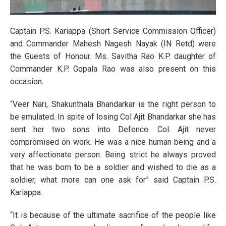
Captain P.S. Kariappa (Short Service Commission Officer)
and Commander Mahesh Nagesh Nayak (IN Retd) were
the Guests of Honour. Ms. Savitha Rao K.P. daughter of
Commander K.P. Gopala Rao was also present on this
occasion.
“Veer Nari, Shakunthala Bhandarkar is the right person to
be emulated. In spite of losing Col Ajit Bhandarkar she has
sent her two sons into Defence. Col. Ajit never
compromised on work. He was a nice human being and a
very affectionate person. Being strict he always proved
that he was born to be a soldier and wished to die as a
soldier, what more can one ask for” said Captain P.S.
Kariappa.
“It is because of the ultimate sacrifice of the people like