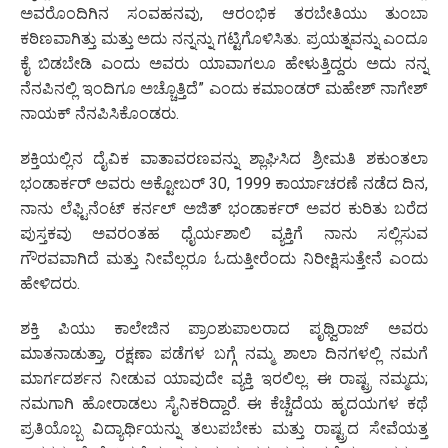
ಅವರೊಂದಿಗಿನ ಸಂವಹನವು, ಆರಂಭಿಕ ತರಬೇತಿಯು ತುಂಬಾ
ಕಠಿಣವಾಗಿತ್ತು ಮತ್ತು ಅದು ನನ್ನನ್ನು ಗಟ್ಟಿಗೊಳಿಸಿತು. ಪ್ರಯತ್ನವನ್ನು ಎಂದೂ
ಕೈ ಬಿಡಬೇಡಿ ಎಂದು ಅವರು ಯಾವಾಗಲೂ ಹೇಳುತ್ತಿದ್ದರು ಅದು ನನ್ನ
ನೆನಪಿನಲ್ಲಿ ಇಂದಿಗೂ ಅಚ್ಚೊತ್ತಿದೆ” ಎಂದು ಕಮಾಂಡರ್ ಮಹೇಶ್ ನಾಗೇಶ್
ನಾಯಕ್ ನೆನಪಿಸಿಕೊಂಡರು.
ಶಕ್ತಿಯಲ್ಲಿನ ದೈವಿಕ ವಾತಾವರಣವನ್ನು ಶ್ಲಾಘಿಸಿದ ಶ್ರೀಮತಿ ಶಕುಂತಲಾ
ಭಂಡಾರ್ಕರ್ ಅವರು ಅಕ್ಟೋಬರ್ 30, 1999 ಕಾರ್ಯಾಚರಣೆ ನಡೆದ ದಿನ,
ನಾನು ಲೆಫ್ಟಿನೆಂಟ್ ಕರ್ನಲ್ ಅಜಿತ್ ಭಂಡಾರ್ಕರ್ ಅವರ ಕುರಿತು ಬರೆದ
ಪುಸ್ತಕವು ಅವರಂತಹ ಧೈರ್ಯಶಾಲಿ ವ್ಯಕ್ತಿಗೆ ನಾನು ಸಲ್ಲಿಸುವ
ಗೌರವವಾಗಿದೆ ಮತ್ತು ನೀವೆಲ್ಲರೂ ಓದುತ್ತೀರೆಂದು ನಿರೀಕ್ಷಿಸುತ್ತೇನೆ ಎಂದು
ಹೇಳಿದರು.
ಶಕ್ತಿ ಪಿಯು ಕಾಲೇಜಿನ ಪ್ರಾಂಶುಪಾಲರಾದ ಪೃಥ್ವಿರಾಜ್ ಅವರು
ಮಾತನಾಡುತ್ತಾ, ರಕ್ಷಣಾ ಪಡೆಗಳ ಬಗ್ಗೆ ನಮ್ಮ ಶಾಲಾ ದಿನಗಳಲ್ಲಿ ನಮಗೆ
ಮಾರ್ಗದರ್ಶನ ನೀಡುವ ಯಾವುದೇ ವ್ಯಕ್ತಿ ಇರಲಿಲ್ಲ. ಈ ರಾಷ್ಟ್ರ ನಮ್ಮದು;
ನಮಗಾಗಿ ಹೋರಾಡಲು ಸೈನಿಕರಿದ್ದಾರೆ. ಈ ಕೆಚ್ಚೆದೆಯ ಹೃದಯಗಳ ಕಥೆ
ಪ್ರತಿಯೊಬ್ಬ ವಿದ್ಯಾರ್ಥಿಯನ್ನು ತಲುಪಬೇಕು ಮತ್ತು ರಾಷ್ಟ್ರದ ಸೇವೆಯತ್ತ