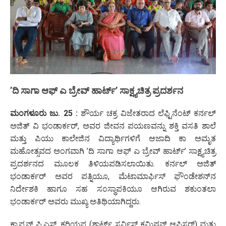
’ದಿ ಸಾಗಾ ಆಫ್ ಎ ಬ್ರೇವ್ ಹಾರ್ಟ್’ ಸಾಕ್ಷ್ಯಚಿತ್ರ ಪ್ರದರ್ಶನ
ಮಂಗಳೂರು ಜು. 25 :
ಶೌರ್ಯ ಚಕ್ರ ವಿಜೇತರಾದ ಲೆಫ್ಟಿನೆಂಟ್ ಕರ್ನಲ್
ಅಜಿತ್ ವಿ ಭಂಡಾರ್ಕರ್, ಅವರ ಜೀವನ ಪಯಣವನ್ನು ಶಕ್ತಿ ವಸತಿ ಶಾಲೆ
ಮತ್ತು ಪಿಯು ಕಾಲೇಜಿನ ವಿದ್ಯಾರ್ಥಿಗಳಿಗೆ ಆಜಾದಿ ಕಾ ಅಮೃತ
ಮಹೋತ್ಸವದ ಅಂಗವಾಗಿ ’ದಿ ಸಾಗಾ ಆಫ್ ಎ ಬ್ರೇವ್ ಹಾರ್ಟ್’ ಸಾಕ್ಷ್ಯಚಿತ್ರ
ಪ್ರದರ್ಶನದ ಮೂಲಕ ತಿಳಿಯಪಡಿಸಲಾಯಿತು. ಕರ್ನಲ್ ಅಜಿತ್
ಭಂಡಾರ್ಕರ್ ಅವರ ಪತ್ನಿಯೂ, ಮೆಟಾಮಾರ್ಫಿಸ್ ಫೌಂಡೇಶನ್‌ನ
ನಿರ್ದೇಶಕಿ ಹಾಗೂ ಸಹ ಸಂಸ್ಥಾಪಕಿಯೂ ಆಗಿರುವ ಶಕುಂತಲಾ
ಭಂಡಾರ್ಕರ್ ಅವರು ಮುಖ್ಯ ಅತಿಥಿಯಾಗಿದ್ದರು.
ಕ್ಯಾಪ್ಟನ್ ಪಿ.ಎಸ್. ಕರಿಯಪ್ಪ (ಶಾರ್ಟ್ ಸರ್ವಿಸ್ ಕಮಿಷನ್ ಆಫಿಸರ್) ಮತ್ತು