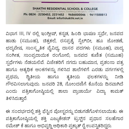
ವಿಭಾಗ III, IV ರಲ್ಲಿ ಇಂಗ್ಲೀಷ್, ಕನ್ನಡ, ಹಿಂದಿ ಭಾಷಣ ಸ್ಪರ್ಧೆ, ಜನಪದ
ಹಾಡು (ಸಮೂಹ), ಚಿತ್ರಕಲೆ, ರಸಪ್ರಶ್ನೆ, ಸ್ಪೆಲ್‌ಬೀ, ಹೂ ಜೋಡಣೆ,
ಛದ್ಮವೇಷ, ಸಾಂಸ್ಕೃತಿಕ ವೈವಿಧ್ಯ, ದಾಸರ ಪದಗಳು (ಸಮೂಹ), ವಾದ್ಯ
ಸಂಗೀತ, ಸಾಂಪ್ರದಾಯಿಕ ರಂಗೋಲಿ, ಜನಪದ ಕುಣಿತ (ಸಮೂಹ)
ಸ್ಪರ್ಧೆಗಳು ನೆಡಯಲಿವೆ. ವಿಜೇತರಿಗೆ ನಗದು ಬಹುಮಾನ, ಪ್ರಶಂಸಾ ಪತ್ರ
ಹಾಗೂ ಅತ್ಯಧಿಕ ಅಂಕಗಳನ್ನು ಗಳಿಸಿದ ಶಾಲೆಗಳಿಗೆ ಎರಡು ವರ್ಗಗಳಲ್ಲಿ
ಪ್ರಥಮ, ದ್ವಿತೀಯ ಹಾಗೂ ತೃತೀಯ ಫಲಕಗಳನ್ನು ನೀಡಿ
ಗೌರವಿಸಲಾಗುವುದು. ಜನವರಿ 28, ನೋಂದಣಿಗೆ ಕೊನೆಯ ದಿನವಾಗಿದೆ
ಎಂದು ಪತ್ರಿಕಾಗೋಷ್ಠಿಯಲ್ಲಿ ಶಾಲಾ ಪ್ರಾಚಾರ್ಯೆ ವಿದ್ಯಾ ಕಾಮತ್
ತಿಳಿಸಿರುತ್ತಾರೆ.
ಈ ಸಂದರ್ಭದಲ್ಲಿ ಶಕ್ತಿ ಫೆಸ್ಟಿನ ಪೋಸ್ಟರನ್ನು ಬಿಡುಗಡೆಗೊಳಿಸಲಾಯಿತು. ಈ
ಪತ್ರಿಕಾಗೋಷ್ಠಿಯಲ್ಲಿ ಶಕ್ತಿ ಎಜ್ಯುಕೇಶನ್ ಟ್ರಸ್ಟ್‌ನ ಪ್ರಧಾನ ಸಲಹೆಗಾರ
ರಮೇಶ್ ಕೆ ಹಾಗೂ ಅಭಿವೃದ್ಧಿ ಅಧಿಕಾರಿ ಪ್ರಕ್ಯಾತ್ ರೈ ಉಪಸ್ಥಿತರಿದ್ದರು.