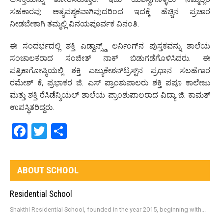
ಸಹಕಾರವು ಅತ್ಯವಶ್ಯಕವಾಗಿವುದರಿಂದ ಇದಕ್ಕೆ ಹೆಚ್ಚಿನ ಪ್ರಚಾರ
ನೀಡಬೇಕಾಗಿ ತಮ್ಮಲ್ಲಿ ವಿನಯಪೂರ್ವಕ ವಿನಂತಿ.
ಈ ಸಂದರ್ಭದಲ್ಲಿ ಶಕ್ತಿ ಎಡ್ವಾನ್ಸ್ಡ್ ಲರ್ನಿಂಗ್‌ನ ಪುಸ್ತಕವನ್ನು ಶಾಲೆಯ
ಸಂಚಾಲಕರಾದ ಸಂಜೀತ್ ನಾಕ್ ಬಿಡುಗಡೆಗೊಳಿಸಿದರು. ಈ
ಪತ್ರಿಕಾಗೋಷ್ಠಿಯಲ್ಲಿ ಶಕ್ತಿ ಎಜ್ಯುಕೇಶನ್‌ಟ್ರಸ್ಟ್‌ನ ಪ್ರಧಾನ ಸಲಹೆಗಾರ
ರಮೇಶ್ ಕೆ, ಪ್ರಭಾಕರ ಜಿ. ಎಸ್ ಪ್ರಾಂಶುಪಾಲರು ಶಕ್ತಿ ಪಪೂ ಕಾಲೇಜು
ಮತ್ತು ಶಕ್ತಿ ರೆಸಿಡೆನ್ಶಿಯಲ್ ಶಾಲೆಯ ಪ್ರಾಂಶುಪಾಲರಾದ ವಿದ್ಯಾ ಜಿ. ಕಾಮತ್
ಉಪಸ್ಥಿತರಿದ್ದರು.
Facebook
Twitter
Share
ABOUT SCHOOL
Residential School
Shakthi Residential School, founded in the year 2015, beginning with...