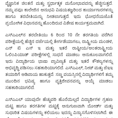
ವೈಜ್ಞಾನಿಕ ಚಿಂತನೆ ಮತ್ತು ಸ್ವರ್ಧಾತ್ಮಕ ಮನೋಭಾವವನ್ನು ಹೆಚ್ಚಿಸುತ್ತದೆ.
ನಮ್ಮ ಪಪೂ ಕಾಲೇಜಿನ ಅನುಭವಿ ವಿಷಯತಜ್ಞರಿಂದ ಕಾರ್ಯಾಗಾರಗಳನ್ನು
ಹಾಗೂ ತರಬೇತಿಯನ್ನು ನೀಡಲಾಗುತ್ತದೆ. ಇದು ಭೋಧನೆಯಜೊತೆ
ಪ್ರಯೋಗಿಕ ವಿಧಾನವನ್ನು ಹೊಂದಿರುವ ವಿಶೇಷ ಕಾರ್ಯಕ್ರಮವಾಗಿದೆ.
ಎಸ್‌ಎಎಲ್‌ನ ತರಬೇತಿಯು 6 ರಿಂದ 10 ನೇ ತರಗತಿಯ ವರೆಗಿನ
ಪರೀಕ್ಷೆಯಲ್ಲಿ ಹೆಚ್ಚಿನ ದರ್ಜೆಯಲ್ಲಿ ತೇರ್ಗಡೆಯಾಗಲು, ರಾಷ್ಟ್ರೀಯ ಮಂಡಳಿ,
ಎನ್ ಟಿ ಎಸ್ ಇ ಮತ್ತು ಇತರೆ ರಾಷ್ಟೀಯ/ಅಂತರಾಷ್ಟ್ರೀಯ
ಓಲಿಂಪಿಯಾಡ್‌ ಪರೀಕ್ಷೆಗಳಲ್ಲಿ ಸಾಧನೆ ಮಾಡಲು ಅನುಕೂಲವಾಗಲಿದೆ.
ಇದು ವಿದ್ಯಾರ್ಥಿಯ ಭಾಷಾ ಪ್ರಾವಿಣ್ಯತೆ ಮತ್ತು ಇತರೆ ಕೌಶಲ್ಯಗಳನ್ನು
ಅಭಿವೃದ್ಧಿ ಪಡಿಸಲು ಸಹಕಾರಿಯಾಗಲಿದೆ. ಎಸ್‌ಎಎಲ್, ನೀಟ್ ಮತ್ತು ಜೆಇಇ
ತಯಾರಿಗೆ ಅಡಿಪಾಯ ಹಾಕುತ್ತದೆ. ಸಣ್ಣ ವಯಸ್ಸಿನಲ್ಲಿ ವಿದ್ಯಾರ್ಥಿಗಳಿಗೆ ತಮ್ಮ
ಮುಂದಿನ ಭವಿಷ್ಯ ಹಾಗೂ ವೃತ್ತಿಜೀವನವನ್ನು ಆಯ್ಕೆ ಮಾಡಲು
ಸಹಕಾರಿಯಾಗಲಿದೆ.
ಎಸ್‌ಎಎಲ್‌ ಯಾವುದೇ ಹೆಚ್ಚುವರಿ ಹೊರೆಯಿಲ್ಲದೆ ವಿದ್ಯಾರ್ಥಿಗಳ ಗ್ರಹಣ
ಮಟ್ಟ ಹಾಗೂ ತರಗತಿಗಳ ಮಟ್ಟಕ್ಕೆ ಅನುಗುಣವಾಗಿ ಬೋರ್ಡ್ ಮತ್ತು
ಸುಧಾರಿತ ವಿಷಯಗಳನ್ನು ಕಲಿಯಲು ಇದನ್ನು ವಿನ್ಯಾಸಗೊಳಿಸಲಾಗಿದೆ. ಈ