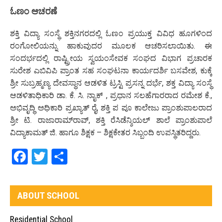
ಓಣಂ ಆಚರಣೆ
ಶಕ್ತಿ ವಿದ್ಯಾ ಸಂಸ್ಥೆ ಶಕ್ತಿನಗರದಲ್ಲಿ ಓಣಂ ಪ್ರಯುಕ್ತ ವಿವಿಧ ಹೂಗಳಿಂದ
ರಂಗೋಲಿಯನ್ನು ಹಾಕುವುದರ ಮೂಲಕ ಆಚರಿಸಲಾಯಿತು. ಈ
ಸಂದರ್ಭದಲ್ಲಿ ರಾಷ್ಟ್ರೀಯ ಸ್ವಯಂಸೇವಕ ಸಂಘದ ವಿಭಾಗ ಪ್ರಚಾರಕ
ಸುರೇಶ ಎಬಿವಿಪಿ ಪ್ರಾಂತ ಸಹ ಸಂಘಟನಾ ಕಾರ್ಯದರ್ಶಿ ಬಸವೇಶ, ಕುಕ್ಕೆ
ಶ್ರೀ ಸುಬ್ರಹ್ಮಣ್ಯ ದೇವಸ್ಥಾನ ಆಡಳಿತ ಟ್ರಸ್ಟಿ ಪ್ರಸನ್ನ ದರ್ಭೆ, ಶಕ್ತ ವಿದ್ಯಾ ಸಂಸ್ಥೆ
ಆಡಳಿತಾಧಿಕಾರಿ ಡಾ. ಕೆ. ಸಿ. ನಾೖಕ್‌ , ಪ್ರಧಾನ ಸಲಹೆಗಾರರಾದ ರಮೇಶ ಕೆ.,
ಅಭಿವೃದ್ಧಿ ಅಧಿಕಾರಿ ಪ್ರಖ್ಯಾತ್‌ ರೈ, ಶಕ್ತಿ ಪ ಪೂ ಕಾಲೇಜು ಪ್ರಾಂಶುಪಾಲರಾದ
ಶ್ರೀ ಟಿ. ರಾಜಾರಾಮ್‌ರಾವ್, ಶಕ್ತಿ ರೆಸಿಡೆನ್ಶಿಯಲ್ ಶಾಲೆ ಪ್ರಾಂಶುಪಾಲೆ
ವಿದ್ಯಾಕಾಮತ್ ಜಿ. ಹಾಗೂ ಶಿಕ್ಷಕ – ಶಿಕ್ಷಕೇತರ ಸಿಬ್ಬಂದಿ ಉಪಸ್ಥಿತರಿದ್ದರು.
Facebook
Twitter
Share
ABOUT SCHOOL
Residential School