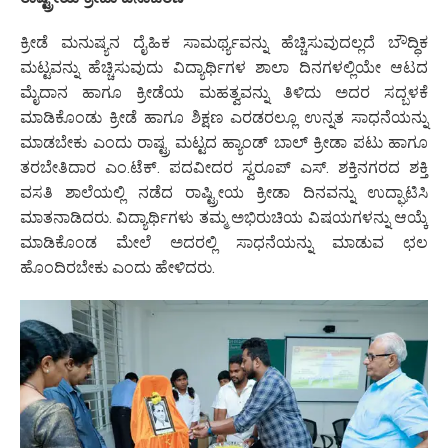
ಕ್ರೀಡೆ ಮನುಷ್ಯನ ದೈಹಿಕ ಸಾಮರ್ಥ್ಯವನ್ನು ಹೆಚ್ಚಿಸುವುದಲ್ಲದೆ ಬೌದ್ಧಿಕ
ಮಟ್ಟವನ್ನು ಹೆಚ್ಚಿಸುವುದು ವಿದ್ಯಾರ್ಥಿಗಳ ಶಾಲಾ ದಿನಗಳಲ್ಲಿಯೇ ಆಟದ
ಮೈದಾನ ಹಾಗೂ ಕ್ರೀಡೆಯ ಮಹತ್ವವನ್ನು ತಿಳಿದು ಅದರ ಸದ್ಬಳಕೆ
ಮಾಡಿಕೊಂಡು ಕ್ರೀಡೆ ಹಾಗೂ ಶಿಕ್ಷಣ ಎರಡರಲ್ಲೂ ಉನ್ನತ ಸಾಧನೆಯನ್ನು
ಮಾಡಬೇಕು ಎಂದು ರಾಷ್ಟ್ರ ಮಟ್ಟದ ಹ್ಯಾಂಡ್ ಬಾಲ್‌ ಕ್ರೀಡಾ ಪಟು ಹಾಗೂ
ತರಬೇತಿದಾರ ಎಂ.ಟೆಕ್. ಪದವೀದರ ಸ್ವರೂಪ್‌ ಎಸ್. ಶಕ್ತಿನಗರದ ಶಕ್ತಿ
ವಸತಿ ಶಾಲೆಯಲ್ಲಿ ನಡೆದ ರಾಷ್ಟ್ರೀಯ ಕ್ರೀಡಾ ದಿನವನ್ನು ಉದ್ಘಾಟಿಸಿ
ಮಾತನಾಡಿದರು. ವಿದ್ಯಾರ್ಥಿಗಳು ತಮ್ಮ ಅಭಿರುಚಿಯ ವಿಷಯಗಳನ್ನು ಆಯ್ಕೆ
ಮಾಡಿಕೊಂಡ ಮೇಲೆ ಅದರಲ್ಲಿ ಸಾಧನೆಯನ್ನು ಮಾಡುವ ಛಲ
ಹೊಂದಿರಬೇಕು ಎಂದು ಹೇಳಿದರು.