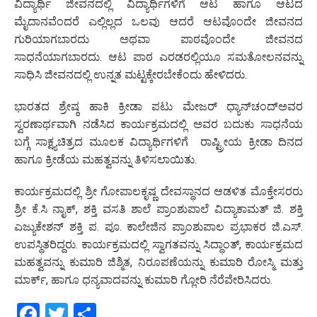
ವಿದ್ಯಾರ್ಥಿ ಜೀವನದಲ್ಲಿ ವಿದ್ಯಾರ್ಥಿಗಳಿಗೆ ಆಟ ಹಾಗೂ ಆಟದ
ಮೈದಾನವೆಂದರೆ ಎಲ್ಲಿಲ್ಲದ ಒಲವು ಆದರೆ ಆಟವೊಂದೇ ಜೀವನದ
ಗುರಿಯಾಗಬಾರದು ಅಥವಾ ಪಾಠವೊಂದೇ ಜೀವನದ
ಸಾಧನೆಯಾಗಬಾರದು. ಆಟ ಪಾಠ ಎರಡರಲ್ಲಿಯೂ ಸಮತೋಲನವನ್ನು
ಸಾಧಿಸಿ ಜೀವನದಲ್ಲಿ ಉನ್ನತ ಮಟ್ಟಕ್ಕೇರಬೇಕೆಂದು ಹೇಳಿದರು.
ಭಾರತದ ಶ್ರೇಷ್ಠ ಹಾಕಿ ಕ್ರೀಡಾ ಪಟು ಮೇಜರ್‌ ಧ್ಯಾನ್‌ಚಂದ್‌ಅವರ
ಸ್ವರಣಾರ್ಥವಾಗಿ ನಡೆಸಿದ ಕಾರ್ಯಕ್ರಮದಲ್ಲಿ ಅವರ ಬದುಕು ಸಾಧನೆಯ
ಬಗ್ಗೆ ಸಾಕ್ಷ್ಯಚಿತ್ರದ ಮೂಲಕ ವಿದ್ಯಾರ್ಥಿಗಳಿಗೆ ರಾಷ್ಟ್ರೀಯ ಕ್ರೀಡಾ ದಿನದ
ಹಾಗೂ ಕ್ರೀಡೆಯ ಮಹತ್ವವನ್ನು ತಿಳಿಸಲಾಯಿತು.
ಕಾರ್ಯಕ್ರಮದಲ್ಲಿ ಶ್ರೀ ಗೋಪಾಲಕೃಷ್ಣ ದೇವಸ್ಥಾನದ ಆಡಳಿತ ಮೊಕ್ತೇಸರರು
ಶ್ರೀ ಕೆ.ಸಿ ನಾೖಕ್‌, ಶಕ್ತಿ ವಸತಿ ಶಾಲೆ ಪ್ರಾಂಶುಪಾಲೆ ವಿದ್ಯಾಕಾಮತ್ ಜಿ. ಶಕ್ತಿ
ಎಜ್ಯುಕೇಶನ್ ಶಕ್ತಿ ಪ. ಪೂ. ಕಾಲೇಜಿನ ಪ್ರಾಂಶುಪಾಲ ಪ್ರಭಾಕರ ಜಿ.ಎಸ್.
ಉಪಸ್ಥಿತರಿದ್ದರು. ಕಾರ್ಯಕ್ರಮದಲ್ಲಿ ಸ್ವಾಗತವನ್ನು ಸಿದ್ಧಾಂತ್, ಕಾರ್ಯಕ್ರಮದ
ಮಹತ್ವವನ್ನು ಕುಮಾರಿ ಜಿಶ್ಮಿತ, ನಿರೂಪಣೆಯನ್ನು ಕುಮಾರಿ ರೋಸ್ಮಿ ಮತ್ತು
ಮಾರ್ಕ್, ಹಾಗೂ ಧನ್ಯವಾದವನ್ನು ಕುಮಾರಿ ಗ್ಲೋರಿ ನೆರೆವೇರಿಸಿದರು.
Facebook
Twitter
Share