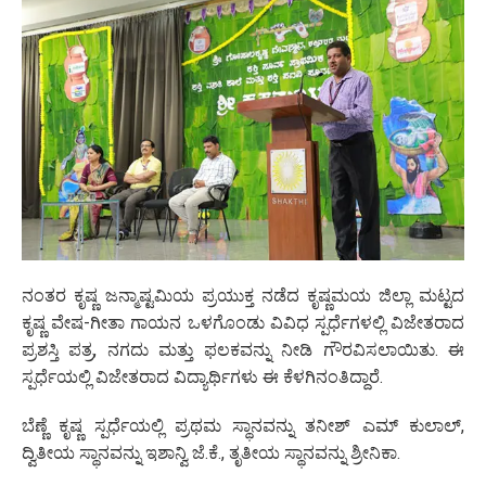
ನಂತರ ಕೃಷ್ಣ ಜನ್ಮಾಷ್ಟಮಿಯ ಪ್ರಯುಕ್ತ ನಡೆದ ಕೃಷ್ಣಮಯ ಜಿಲ್ಲಾ ಮಟ್ಟದ
ಕೃಷ್ಣ ವೇಷ-ಗೀತಾ ಗಾಯನ ಒಳಗೊಂಡು ವಿವಿಧ ಸ್ಪರ್ಧೆಗಳಲ್ಲಿ ವಿಜೇತರಾದ
ಪ್ರಶಸ್ತಿ ಪತ್ರ, ನಗದು ಮತ್ತು ಫಲಕವನ್ನು ನೀಡಿ ಗೌರವಿಸಲಾಯಿತು. ಈ
ಸ್ಪರ್ಧೆಯಲ್ಲಿ ವಿಜೇತರಾದ ವಿದ್ಯಾರ್ಥಿಗಳು ಈ ಕೆಳಗಿನಂತಿದ್ದಾರೆ.
ಬೆಣ್ಣೆ ಕೃಷ್ಣ ಸ್ಪರ್ಧೆಯಲ್ಲಿ ಪ್ರಥಮ ಸ್ಥಾನವನ್ನು ತನೀಶ್ ಎಮ್ ಕುಲಾಲ್,
ದ್ವಿತೀಯ ಸ್ಥಾನವನ್ನು ಇಶಾನ್ವಿ ಜೆ.ಕೆ., ತೃತೀಯ ಸ್ಥಾನವನ್ನು ಶ್ರೀನಿಕಾ.