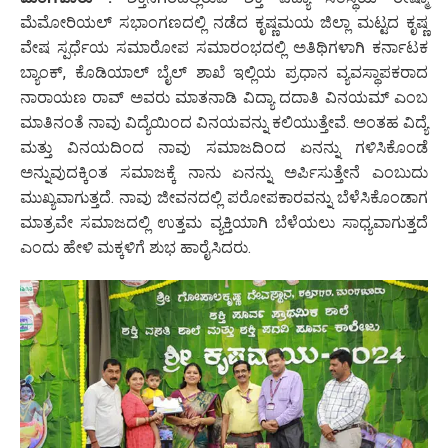
ಮೆಮೋರಿಯಲ್ ಸಭಾಂಗಣದಲ್ಲಿ ನಡೆದ ಕೃಷ್ಣಮಯ ಜಿಲ್ಲಾ ಮಟ್ಟದ ಕೃಷ್ಣ
ವೇಷ ಸ್ಪರ್ಧೆಯ ಸಮಾರೋಪ ಸಮಾರಂಭದಲ್ಲಿ ಅತಿಥಿಗಳಾಗಿ ಕರ್ನಾಟಕ
ಬ್ಯಾಂಕ್, ಕೊಡಿಯಾಲ್ ಬೈಲ್ ಶಾಖೆ ಇಲ್ಲಿಯ ಪ್ರಧಾನ ವ್ಯವಸ್ಥಾಪಕರಾದ
ನಾರಾಯಣ ರಾವ್ ಅವರು ಮಾತನಾಡಿ ವಿದ್ಯಾ ದದಾತಿ ವಿನಯಮ್ ಎಂಬ
ಮಾತಿನಂತೆ ನಾವು ವಿದ್ಯೆಯಿಂದ ವಿನಯವನ್ನು ಕಲಿಯುತ್ತೇವೆ. ಅಂತಹ ವಿದ್ಯೆ
ಮತ್ತು ವಿನಯದಿಂದ ನಾವು ಸಮಾಜದಿಂದ ಏನನ್ನು ಗಳಿಸಿಕೊಂಡೆ
ಅನ್ನುವುದಕ್ಕಿಂತ ಸಮಾಜಕ್ಕೆ ನಾನು ಏನನ್ನು ಅರ್ಪಿಸುತ್ತೇನೆ ಎಂಬುದು
ಮುಖ್ಯವಾಗುತ್ತದೆ. ನಾವು ಜೀವನದಲ್ಲಿ ಪರೋಪಕಾರವನ್ನು ಬೆಳೆಸಿಕೊಂಡಾಗ
ಮಾತ್ರವೇ ಸಮಾಜದಲ್ಲಿ ಉತ್ತಮ ವ್ಯಕ್ತಿಯಾಗಿ ಬೆಳೆಯಲು ಸಾಧ್ಯವಾಗುತ್ತದೆ
ಎಂದು ಹೇಳಿ ಮಕ್ಕಳಿಗೆ ಶುಭ ಹಾರೈಸಿದರು.