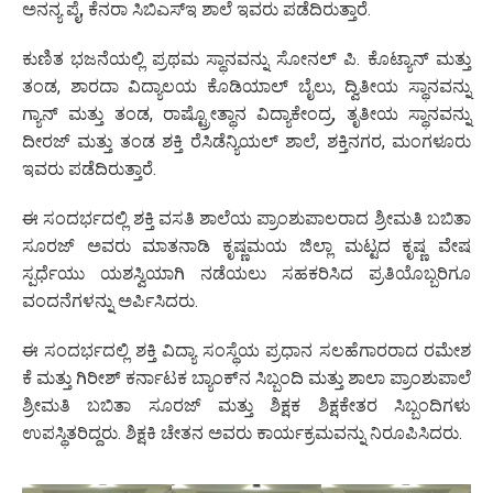
ಅನನ್ಯ ಪೈ, ಕೆನರಾ ಸಿಬಿಎಸ್‌ಇ ಶಾಲೆ ಇವರು ಪಡೆದಿರುತ್ತಾರೆ.
ಕುಣಿತ ಭಜನೆಯಲ್ಲಿ ಪ್ರಥಮ ಸ್ಥಾನವನ್ನು ಸೋನಲ್ ಪಿ. ಕೊಟ್ಯಾನ್ ಮತ್ತು
ತಂಡ, ಶಾರದಾ ವಿದ್ಯಾಲಯ ಕೊಡಿಯಾಲ್ ಬೈಲು, ದ್ವಿತೀಯ ಸ್ಥಾನವನ್ನು
ಗ್ಯಾನ್ ಮತ್ತು ತಂಡ, ರಾಷ್ಟ್ರೋತ್ಥಾನ ವಿದ್ಯಾಕೇಂದ್ರ, ತೃತೀಯ ಸ್ಥಾನವನ್ನು
ದೀರಜ್ ಮತ್ತು ತಂಡ ಶಕ್ತಿ ರೆಸಿಡೆನ್ಯಿಯಲ್ ಶಾಲೆ, ಶಕ್ತಿನಗರ, ಮಂಗಳೂರು
ಇವರು ಪಡೆದಿರುತ್ತಾರೆ.
ಈ ಸಂದರ್ಭದಲ್ಲಿ ಶಕ್ತಿ ವಸತಿ ಶಾಲೆಯ ಪ್ರಾಂಶುಪಾಲರಾದ ಶ್ರೀಮತಿ ಬಬಿತಾ
ಸೂರಜ್ ಅವರು ಮಾತನಾಡಿ ಕೃಷ್ಣಮಯ ಜಿಲ್ಲಾ ಮಟ್ಟದ ಕೃಷ್ಣ ವೇಷ
ಸ್ಪರ್ಧೆಯು ಯಶಸ್ವಿಯಾಗಿ ನಡೆಯಲು ಸಹಕರಿಸಿದ ಪ್ರತಿಯೊಬ್ಬರಿಗೂ
ವಂದನೆಗಳನ್ನು ಅರ್ಪಿಸಿದರು.
ಈ ಸಂದರ್ಭದಲ್ಲಿ ಶಕ್ತಿ ವಿದ್ಯಾ ಸಂಸ್ಥೆಯ ಪ್ರಧಾನ ಸಲಹೆಗಾರರಾದ ರಮೇಶ
ಕೆ ಮತ್ತು ಗಿರೀಶ್ ಕರ್ನಾಟಕ ಬ್ಯಾಂಕ್‌ನ ಸಿಬ್ಬಂದಿ ಮತ್ತು ಶಾಲಾ ಪ್ರಾಂಶುಪಾಲೆ
ಶ್ರೀಮತಿ ಬಬಿತಾ ಸೂರಜ್ ಮತ್ತು ಶಿಕ್ಷಕ ಶಿಕ್ಷಕೇತರ ಸಿಬ್ಬಂದಿಗಳು
ಉಪಸ್ಥಿತರಿದ್ದರು. ಶಿಕ್ಷಕಿ ಚೇತನ ಅವರು ಕಾರ್ಯಕ್ರಮವನ್ನು ನಿರೂಪಿಸಿದರು.