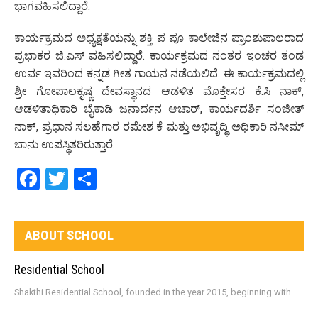
ಭಾಗವಹಿಸಲಿದ್ದಾರೆ.
ಕಾರ್ಯಕ್ರಮದ ಅಧ್ಯಕ್ಷತೆಯನ್ನು ಶಕ್ತಿ ಪ ಪೂ ಕಾಲೇಜಿನ ಪ್ರಾಂಶುಪಾಲರಾದ
ಪ್ರಭಾಕರ ಜಿ.ಎಸ್ ವಹಿಸಲಿದ್ದಾರೆ. ಕಾರ್ಯಕ್ರಮದ ನಂತರ ಇಂಚರ ತಂಡ
ಉರ್ವ ಇವರಿಂದ ಕನ್ನಡ ಗೀತ ಗಾಯನ ನಡೆಯಲಿದೆ. ಈ ಕಾರ್ಯಕ್ರಮದಲ್ಲಿ
ಶ್ರೀ ಗೋಪಾಲಕೃಷ್ಣ ದೇವಸ್ಥಾನದ ಆಡಳಿತ ಮೊಕ್ತೇಸರ ಕೆ.ಸಿ ನಾಕ್,
ಆಡಳಿತಾಧಿಕಾರಿ ಬೈಕಾಡಿ ಜನಾರ್ದನ ಆಚಾರ್, ಕಾರ್ಯದರ್ಶಿ ಸಂಜೀತ್
ನಾಕ್, ಪ್ರಧಾನ ಸಲಹೆಗಾರ ರಮೇಶ ಕೆ ಮತ್ತು ಅಭಿವೃದ್ಧಿ ಅಧಿಕಾರಿ ನಸೀಮ್
ಬಾನು ಉಪಸ್ಥಿತರಿರುತ್ತಾರೆ.
Facebook
Twitter
Share
ABOUT SCHOOL
Residential School
Shakthi Residential School, founded in the year 2015, beginning with...