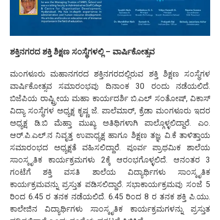
ಶಕ್ತಿನಗರದ ಶಕ್ತಿ ಶಿಕ್ಷಣ ಸಂಸ್ಥೆಗಳಲ್ಲಿ – ವಾರ್ಷಿಕೋತ್ಸವ
ಮಂಗಳೂರು ಮಹಾನಗರದ ಶಕ್ತಿನಗರದಲ್ಲಿರುವ ಶಕ್ತಿ ಶಿಕ್ಷಣ ಸಂಸ್ಥೆಗಳ
ವಾರ್ಷಿಕೋತ್ಸವ ಸಮಾರಂಭವು ದಿನಾಂಕ 30 ರಂದು ನಡೆಯಲಿದೆ.
ಬಿಜೆಪಿಯ ರಾಷ್ಟ್ರೀಯ ಮಹಾ ಕಾರ್ಯದರ್ಶಿ ಬಿ.ಎಲ್ ಸಂತೋಷ್, ವಿಕಾಸ್
ವಿದ್ಯಾ ಸಂಸ್ಥೆಗಳ ಅಧ್ಯಕ್ಷ ಕೃಷ್ಣ ಜೆ. ಪಾಲೆಮಾರ್, ಕ್ರೆಡಾ ಮಂಗಳೂರು ಇದರ
ಅಧ್ಯಕ್ಷ ಡಿ.ಬಿ ಮೆಹ್ತಾ ಮುಖ್ಯ ಅತಿಥಿಗಳಾಗಿ ಪಾಲ್ಗೊಳ್ಳಲಿದ್ದಾರೆ. ಎಂ.
ಆರ್.ಪಿ.ಎಲ್‌.ನ ನಿವೃತ್ತ ಉಪಾಧ್ಯಕ್ಷ ಹಾಗೂ ಶಿಕ್ಷಣ ತಜ್ಞ ವಿ.ಕೆ ತಾಳಿತ್ತಾಯ
ಸಮಾರಂಭದ ಅಧ್ಯಕ್ಷತೆ ವಹಿಸಲಿದ್ದಾರೆ. ಪೂರ್ವ ಪ್ರಾಥಮಿಕ ಶಾಲೆಯ
ಸಾಂಸ್ಕೃತಿಕ ಕಾರ್ಯಕ್ರಮಗಳು 2ಕ್ಕೆ ಆರಂಭಗೊಳ್ಳಲಿದೆ. ಆನಂತರ 3
ಗಂಟೆಗೆ ಶಕ್ತಿ ವಸತಿ ಶಾಲೆಯ ವಿದ್ಯಾರ್ಥಿಗಳು ಸಾಂಸ್ಕೃತಿಕ
ಕಾರ್ಯಕ್ರಮವನ್ನು ಪ್ರಸ್ತುತ ಪಡಿಸಲಿದ್ದಾರೆ. ಸಭಾಕಾರ್ಯಕ್ರಮವು ಸಂಜೆ 5
ರಿಂದ 6.45 ರ ತನಕ ನಡೆಯಲಿದೆ. 6.45 ರಿಂದ 8 ರ ತನಕ ಶಕ್ತಿ ಪಿ.ಯು.
ಕಾಲೇಜಿನ ವಿದ್ಯಾರ್ಥಿಗಳು ಸಾಂಸ್ಕೃತಿಕ ಕಾರ್ಯಕ್ರಮಗಳನ್ನು ಪ್ರಸ್ತುತ