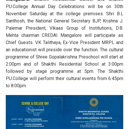
P.U.College Annual Day Celebrations will be on 30th
November Saturday at the college premises. Shri B.L
Santhosh, the National General Secretary BJP, Krishna J.
Palemar President, Vikaas Group of Institutions, D.B.
Mehta chairman CREDAI Mangalore will participate as
Chief Guests. V.K Talithaya, Ex-Vice President MRPL and
an educationist will preside over the function. The cultural
programme of Shree Gopalakrishna Preschool will start at
2:00pm and of Shakthi Residential School at 3:00pm
followed by stage programme at 5pm. The Shakthi
P.U.College will perform their cultural events from 6:45pm
to 8:00pm.