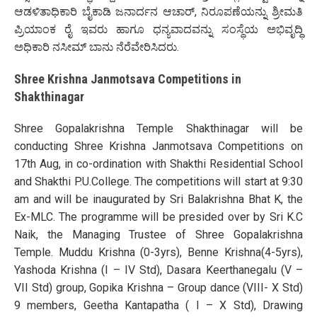
ಆಡಳಿತಾಧಿಕಾರಿ ಬೈಕಾಡಿ ಜನಾರ್ದನ ಆಚಾರ್, ನಿರೂಪಣೆಯನ್ನು ಶ್ರೀಮತಿ
ಪ್ರಿಯಾಂಕ ರೈ ಇವರು ಹಾಗೂ ಧನ್ಯವಾದವನ್ನು ಸಂಸ್ಥೆಯ ಅಭಿವೃದ್ಧಿ
ಅಧಿಕಾರಿ ನಸೀಮ್ ಬಾನು ನೆರೆವೇರಿಸಿದರು.
Shree Krishna Janmotsava Competitions in
Shakthinagar
Shree Gopalakrishna Temple Shakthinagar will be
conducting Shree Krishna Janmotsava Competitions on
17th Aug, in co-ordination with Shakthi Residential School
and Shakthi P.U.College. The competitions will start at 9:30
am and will be inaugurated by Sri Balakrishna Bhat K, the
Ex-MLC. The programme will be presided over by Sri K.C
Naik, the Managing Trustee of Shree Gopalakrishna
Temple. Muddu Krishna (0-3yrs), Benne Krishna(4-5yrs),
Yashoda Krishna (I – IV Std), Dasara Keerthanegalu (V –
VII Std) group, Gopika Krishna – Group dance (VIII- X Std)
9 members, Geetha Kantapatha ( I – X Std), Drawing