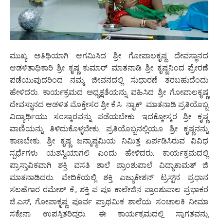
ಮುಖ್ಯ ಅತಿಥಿಯಾಗಿ ಆಗಮಿಸಿದ ಶ್ರೀ ಗೋಪಾಲಕೃಷ್ಣ ದೇವಸ್ಥಾನದ
ಆಡಳಿತಾಧಿಕಾರಿ ಶ್ರೀ ಕೃಷ್ಣ ಕುಮಾರ್ ಮಾತನಾಡಿ ಶ್ರೀ ಕೃಷ್ಣನಿಂದ ಪ್ರೇರಣೆ
ಪಡೆಯುವುದರಿಂದ ನಮ್ಮ ಜೀವನದಲ್ಲಿ ಸುಧಾರಣೆ ತರಬಹುದೆಂದು
ಹೇಳಿದರು. ಕಾರ್ಯಕ್ರಮದ ಅಧ್ಯಕ್ಷತೆಯನ್ನು ವಹಿಸಿದ ಶ್ರೀ ಗೋಪಾಲಕೃಷ್ಣ
ದೇವಸ್ಥಾನದ ಆಡಳಿತ ಮೊಕ್ತೇಸರ ಶ್ರೀ ಕೆ.ಸಿ ನಾೖಕ್‌ ಮಾತನಾಡಿ ಪ್ರತಿಯೊಬ್ಬ
ವಿದ್ಯಾರ್ಥಿಯು ಸಂಸ್ಕಾರವನ್ನು ಪಡೆಯಬೇಕು. ಇದಕ್ಕೋಸ್ಕರ ಶ್ರೀ ಕೃಷ್ಣ
ವಾಣಿಯನ್ನು ತಿಳಿದುಕೊಳ್ಳಬೇಕು. ಪ್ರತಿಯೊಬ್ಬನಲ್ಲಿಯೂ ಶ್ರೀ ಕೃಷ್ಣನನ್ನು
ಕಾಣಬೇಕು. ಶ್ರೀ ಕೃಷ್ಣ ಜನ್ಮಾಷ್ಠಮಿಯ ನಿಮಿತ್ತ ಏರ್ಪಡಿಸಿರುವ ವಿವಿಧ
ಸ್ಪರ್ಧೆಗಳು ಯಶಸ್ವಿಯಾಗಲಿ ಎಂದು ಹೇಳಿದರು. ಕಾರ್ಯಕ್ರಮದಲ್ಲಿ
ಪ್ರಾಸ್ತಾವಿಕವಾಗಿ ಶಕ್ತಿ ವಸತಿ ಶಾಲೆ ಪ್ರಾಂಶುಪಾಲೆ ವಿದ್ಯಾಕಾಮತ್ ಜಿ
ಮಾತನಾಡಿದರು. ವೇದಿಕೆಯಲ್ಲಿ ಶಕ್ತಿ ಎಜ್ಯುಕೇಶನ್‌ ಟ್ರಸ್ಟ್‌ನ ಪ್ರಧಾನ
ಸಲಹೆಗಾರ ರಮೇಶ್ ಕೆ., ಶಕ್ತಿ ಪ ಪೂ ಕಾಲೇಜಿನ ಪ್ರಾಂಶುಪಾಲ ಪ್ರಭಾಕರ
ಜಿ.ಎಸ್, ಗೋಪಾಕೃಷ್ಣ ಪೂರ್ವ ಪ್ರಾಥಮಿಕ ಶಾಲೆಯ ಸಂಚಾಲಕಿ ನೀಮಾ
ಸಕ್ಸೇನಾ ಉಪಸ್ಥಿತರಿದ್ದರು. ಈ ಕಾರ್ಯಕ್ರಮದಲ್ಲಿ ಸ್ವಾಗತವನ್ನು