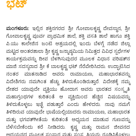
ಭಟ್
ಮಂಗಳೂರು:
ಇಲ್ಲಿನ ಶಕ್ತಿನಗರದ ಶ್ರೀ ಗೋಪಾಲಕೃಷ್ಣ ದೇವಸ್ಥಾನ, ಶ್ರೀ
ಗೋಪಾಲಕೃಷ್ಣ ಪೂರ್ವ ಪ್ರಾಥಮಿಕ ಶಾಲೆ, ಶಕ್ತಿ ವಸತಿ ಶಾಲೆ ಹಾಗೂ ಶಕ್ತಿ
ಪಿ.ಯು ಕಾಲೇಜಿನ ಜಂಟಿ ಆಶ್ರಯದಲ್ಲಿ ಇಂದು ಬೆಳಗ್ಗೆ ನಡೆದ ಜಿಲ್ಲಾ
ಮಟ್ಟದ ಅಂತರಶಾಲಾ ಶ್ರೀ ಕೃಷ್ಣ ಜನ್ಮಾಷ್ಠಮಿಯ ನಿಮಿತ್ತದ ವಿವಿಧ ಸ್ಪರ್ಧೆಗಳ
ಕಾರ್ಯಕ್ರಮವನ್ನು ದೀಪ ಬೆಳಗಿಸುವುದರ ಮೂಲಕ ವಿಧಾನ ಪರಿಷತ್‌ನ
ಮಾಜಿ ಸದಸ್ಯರಾದ ಶ್ರೀ ಕೆ ಬಾಲಕೃಷ್ಣ ಭಟ್ ನೆರೆವೇರಿಸಿದರು. ಉದ್ಘಾಟಿಸಿದ
ನಂತರ ಮಾತನಾಡಿದ ಅವರು ರಾಮಾಯಣ, ಮಹಾಭಾರತವನ್ನು
ವಿದೇಶಿಗರು ನಮಗಿಂತ ಹೆಚ್ಚು ತಿಳಿದುಕೊಂಡಿರುತ್ತಾರೆ. ವಿದೇಶಕ್ಕೆ ನಮ್ಮ
ದೇಶದ ಯಾವುದೇ ವ್ಯಕ್ತಿಯು ಹೋದಾಗ ಅವರು ಭಾರತದ ಸಂಸ್ಕೃತಿ
ಮಹಾಗ್ರಂಥಗಳ ಕುರಿತಂತೆ ಆ ವ್ಯಕ್ತಿಯಿಂದ ಹೆಚ್ಚಿನ ವಿಷಯವನ್ನು
ತಿಳಿದುಕೊಳ್ಳಲು ಇಚ್ಛೆ ಪಡುತ್ತಾರೆ ಎಂದು ಹೇಳಿದರು. ನಾವು ನಮಗೆ
ತಿಳಿದಿರುವ ಯಾವುದೇ ಭಾಷೆಯಲ್ಲಿಯಾದರು ರಾಮಾಯಣ, ಮಹಾಭಾರತ
ಮತ್ತು ಭಗವತ್‌ಗೀತೆಯ ಕುರಿತಂತೆ ಅಧ್ಯಯನ ಮಾಡುವ ಗುಣವನ್ನು
ಬೆಳೆಸಬೇಕೆಂದು ಕರೆ ನೀಡಿದರು. ಕೃಷ್ಣ ಮತ್ತು ರಾಮನ ಜೀವನದ
ಅಧ್ಯಯನದ ಮೂಲಕ ಸಂಸ್ಕಾರ ಮತ್ತು ಸಂಸ್ಕೃತಿಯನ್ನು ರೂಡಿಸಿಕೊಳ್ಳಲು