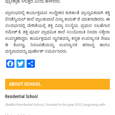
ಪ್ರೋತ್ಸಾಹ ಸಿಗುತ್ತದೆ ಎಂದು ಹೇಳಿದರು.
ಪ್ರಾರಂಭದಲ್ಲಿ ಕಾರ್ಯಕ್ರಮದ ಉದ್ದೇಶದ ಕುರಿತಂತೆ ಪ್ರಾಸ್ತಾವಿಕವಾಗಿ ಶಕ್ತಿ
ರೆಸಿಡೆನ್ಶಿಯಲ್ ಶಾಲೆ ಪ್ರಾಂಶುಪಾಲೆ ವಿದ್ಯಾ ಕಾಮತ್ ಜಿ ಮಾತನಾಡಿದರು. ಈ
ಸಂದರ್ಭದಲ್ಲಿ ವೇದಿಕೆಯಲ್ಲಿ ಶಕ್ತಿ ವಿದ್ಯಾ ಸಂಸ್ಥೆಯ ಪ್ರಧಾನ ಸಲಹೆಗಾರ
ರಮೇಶ್.ಕೆ, ಶಕ್ತಿ ಪೂರ್ವ ಪ್ರಾಥಮಿಕ ಶಾಲೆ ಸಂಯೋಜಕಿ ನೀಮಾ ಸಕ್ಸೇನಾ
ಉಪಸ್ಥಿತರಿದ್ದರು. ಕಾರ್ಯಕ್ರಮದ ಸ್ವಾಗತವನ್ನು ಕನ್ನಡ ಉಪನ್ಯಾಸಕಿ ರೇಖಾ
ಡಿ ಕೋಸ್ಟಾ, ನಿರೂಪಣೆಯನ್ನು ಉಪನ್ಯಾಸಕ ಶರಣಪ್ಪ ಹಾಗೂ
ಧನ್ಯವಾದವನ್ನು ಪೂರ್ಣೇಶ್ ಸಮರ್ಪಿಸಿದರು.
Facebook
Twitter
Share
ABOUT SCHOOL
Residential School
Shakthi Residential School, founded in the year 2015, beginning with...