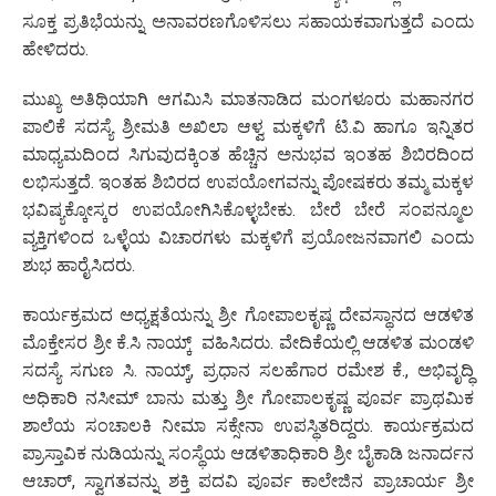
ಸೂಕ್ತ ಪ್ರತಿಭೆಯನ್ನು ಅನಾವರಣಗೊಳಿಸಲು ಸಹಾಯಕವಾಗುತ್ತದೆ ಎಂದು
ಹೇಳಿದರು.
ಮುಖ್ಯ ಅತಿಥಿಯಾಗಿ ಆಗಮಿಸಿ ಮಾತನಾಡಿದ ಮಂಗಳೂರು ಮಹಾನಗರ
ಪಾಲಿಕೆ ಸದಸ್ಯೆ ಶ್ರೀಮತಿ ಅಖಿಲಾ ಆಳ್ವ ಮಕ್ಕಳಿಗೆ ಟಿ.ವಿ ಹಾಗೂ ಇನ್ನಿತರ
ಮಾಧ್ಯಮದಿಂದ ಸಿಗುವುದಕ್ಕಿಂತ ಹೆಚ್ಚಿನ ಅನುಭವ ಇಂತಹ ಶಿಬಿರದಿಂದ
ಲಭಿಸುತ್ತದೆ. ಇಂತಹ ಶಿಬಿರದ ಉಪಯೋಗವನ್ನು ಪೋಷಕರು ತಮ್ಮ ಮಕ್ಕಳ
ಭವಿಷ್ಯಕ್ಕೋಸ್ಕರ ಉಪಯೋಗಿಸಿಕೊಳ್ಳಬೇಕು. ಬೇರೆ ಬೇರೆ ಸಂಪನ್ಮೂಲ
ವ್ಯಕ್ತಿಗಳಿಂದ ಒಳ್ಳೆಯ ವಿಚಾರಗಳು ಮಕ್ಕಳಿಗೆ ಪ್ರಯೋಜನವಾಗಲಿ ಎಂದು
ಶುಭ ಹಾರೈಸಿದರು.
ಕಾರ್ಯಕ್ರಮದ ಅಧ್ಯಕ್ಷತೆಯನ್ನು ಶ್ರೀ ಗೋಪಾಲಕೃಷ್ಣ ದೇವಸ್ಥಾನದ ಆಡಳಿತ
ಮೊಕ್ತೇಸರ ಶ್ರೀ ಕೆ.ಸಿ ನಾಯ್ಕ್ ವಹಿಸಿದರು. ವೇದಿಕೆಯಲ್ಲಿ ಆಡಳಿತ ಮಂಡಳಿ
ಸದಸ್ಯೆ ಸಗುಣ ಸಿ. ನಾಯ್ಕ್, ಪ್ರಧಾನ ಸಲಹೆಗಾರ ರಮೇಶ ಕೆ., ಅಭಿವೃದ್ಧಿ
ಅಧಿಕಾರಿ ನಸೀಮ್ ಬಾನು ಮತ್ತು ಶ್ರೀ ಗೋಪಾಲಕೃಷ್ಣ ಪೂರ್ವ ಪ್ರಾಥಮಿಕ
ಶಾಲೆಯ ಸಂಚಾಲಕಿ ನೀಮಾ ಸಕ್ಸೇನಾ ಉಪಸ್ಥಿತರಿದ್ದರು. ಕಾರ್ಯಕ್ರಮದ
ಪ್ರಾಸ್ತಾವಿಕ ನುಡಿಯನ್ನು ಸಂಸ್ಥೆಯ ಆಡಳಿತಾಧಿಕಾರಿ ಶ್ರೀ ಬೈಕಾಡಿ ಜನಾರ್ದನ
ಆಚಾರ್, ಸ್ವಾಗತವನ್ನು ಶಕ್ತಿ ಪದವಿ ಪೂರ್ವ ಕಾಲೇಜಿನ ಪ್ರಾಚಾರ್ಯ ಶ್ರೀ