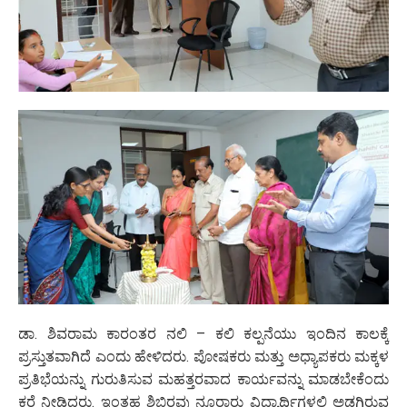
ಡಾ. ಶಿವರಾಮ ಕಾರಂತರ ನಲಿ – ಕಲಿ ಕಲ್ಪನೆಯು ಇಂದಿನ ಕಾಲಕ್ಕೆ
ಪ್ರಸ್ತುತವಾಗಿದೆ ಎಂದು ಹೇಳಿದರು. ಪೋಷಕರು ಮತ್ತು ಅಧ್ಯಾಪಕರು ಮಕ್ಕಳ
ಪ್ರತಿಭೆಯನ್ನು ಗುರುತಿಸುವ ಮಹತ್ತರವಾದ ಕಾರ್ಯವನ್ನು ಮಾಡಬೇಕೆಂದು
ಕರೆ ನೀಡಿದರು. ಇಂತಹ ಶಿಬಿರವು ನೂರಾರು ವಿದ್ಯಾರ್ಥಿಗಳಲ್ಲಿ ಅಡಗಿರುವ