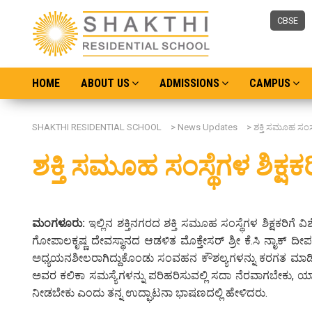
CBSE
HOME
ABOUT US
ADMISSIONS
CAMPUS
SHAKTHI RESIDENTIAL SCHOOL
>
News Updates
>
ಶಕ್ತಿ ಸಮೂಹ ಸಂಸ್
ಶಕ್ತಿ ಸಮೂಹ ಸಂಸ್ಥೆಗಳ ಶಿಕ್
ಮಂಗಳೂರು:
ಇಲ್ಲಿನ ಶಕ್ತಿನಗರದ ಶಕ್ತಿ ಸಮೂಹ ಸಂಸ್ಥೆಗಳ ಶಿಕ್ಷಕರಿ
ಗೋಪಾಲಕೃಷ್ಣ ದೇವಸ್ಥಾನದ ಆಡಳಿತ ಮೊಕ್ತೇಸರ್ ಶ್ರೀ ಕೆ.ಸಿ ನಾೖಕ್‌ ದೀಪ
ಅಧ್ಯಯನಶೀಲರಾಗಿದ್ದುಕೊಂಡು ಸಂವಹನ ಕೌಶಲ್ಯಗಳನ್ನು ಕರಗತ ಮಾಡಿಕೊಂಡು
ಅವರ ಕಲಿಕಾ ಸಮಸ್ಯೆಗಳನ್ನು ಪರಿಹರಿಸುವಲ್ಲಿ ಸದಾ ನೆರವಾಗಬೇಕು, ಯಾವುದೇ
ನೀಡಬೇಕು ಎಂದು ತನ್ನ ಉದ್ಘಾಟನಾ ಭಾಷಣದಲ್ಲಿ ಹೇಳಿದರು.