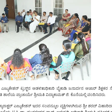
ಿ ಎಜ್ಯುಕೇಶನ್‌ ಟ್ರಸ್ಟ್‌ನ ಆಡಳಿತಾಧಿಕಾರಿ ಬೈಕಾಡಿ ಜನಾರ್ದನ ಆಚಾರ್ ಶಿಕ್ಷಕರ 
ಶಾಲೆಯ ಪ್ರಾಚಾರ್ಯೆ ಶ್ರೀಮತಿ ವಿದ್ಯಾಕಾಮತ್ ಜಿ. ಕೊನೆಯಲ್ಲಿ ವಂದಿಸಿದರು.
ಯಾರಾಕ್ಟರ್‌ ಎಜ್ಯುಕೇಶನ್‌ ಇದರ ಸಂಪನ್ಮೂಲ ವ್ಯಕ್ತಿಗಳಾಗಿರುವ ಶ್ರೀ ಶರದ್ ವಿಹಾರಿ