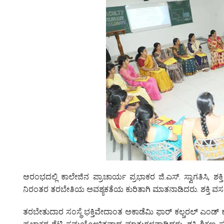
ಆರಂಭದಲ್ಲಿ ಕಾಲೇಜಿನ ಪ್ರಾಚಾರ್ಯ ಪ್ರಭಾಕರ ಜಿ.ಎಸ್. ಸ್ವಾಗತಿಸಿ, ಶಕ್ತ
ನಿರಂತರ ತರಬೇತಿಯ ಅವಶ್ಯಕತೆಯ ಕುರಿತಾಗಿ ಮಾತನಾಡಿದರು. ಶಕ್ತಿ ವಸತಿ 
ತರಬೇತುದಾರ ಸಂಸ್ಥೆ ಭಕ್ತಿವೇದಾಂತ ಅಕಾಡೆಮಿ ಫಾರ್‌ ಕಲ್ಚರಲ್‌ ಎಂಡ್‌ ಕ್