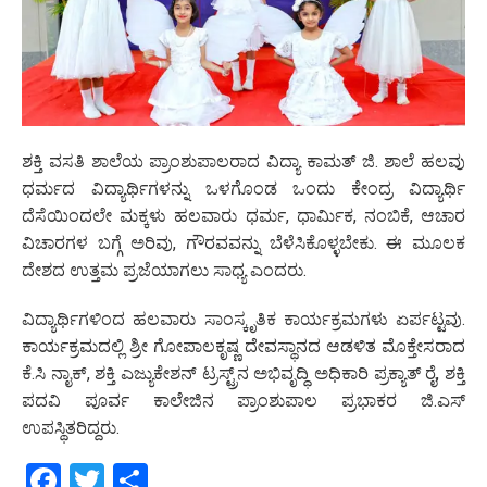
ಶಕ್ತಿ ವಸತಿ ಶಾಲೆಯ ಪ್ರಾಂಶುಪಾಲರಾದ ವಿದ್ಯಾ ಕಾಮತ್ ಜಿ. ಶಾಲೆ ಹಲವು
ಧರ್ಮದ ವಿದ್ಯಾರ್ಥಿಗಳನ್ನು ಒಳಗೊಂಡ ಒಂದು ಕೇಂದ್ರ ವಿದ್ಯಾರ್ಥಿ
ದೆಸೆಯಿಂದಲೇ ಮಕ್ಕಳು ಹಲವಾರು ಧರ್ಮ, ಧಾರ್ಮಿಕ, ನಂಬಿಕೆ, ಆಚಾರ
ವಿಚಾರಗಳ ಬಗ್ಗೆ ಅರಿವು, ಗೌರವವನ್ನು ಬೆಳೆಸಿಕೊಳ್ಳಬೇಕು. ಈ ಮೂಲಕ
ದೇಶದ ಉತ್ತಮ ಪ್ರಜೆಯಾಗಲು ಸಾಧ್ಯ ಎಂದರು.
ವಿದ್ಯಾರ್ಥಿಗಳಿಂದ ಹಲವಾರು ಸಾಂಸ್ಕೃತಿಕ ಕಾರ್ಯಕ್ರಮಗಳು ಏರ್ಪಟ್ಟವು.
ಕಾರ್ಯಕ್ರಮದಲ್ಲಿ ಶ್ರೀ ಗೋಪಾಲಕೃಷ್ಣ ದೇವಸ್ಥಾನದ ಆಡಳಿತ ಮೊಕ್ತೇಸರಾದ
ಕೆ.ಸಿ ನಾೖಕ್‌, ಶಕ್ತಿ ಎಜ್ಯುಕೇಶನ್ ಟ್ರಸ್ಟ್ರ್‌ನ ಅಭಿವೃದ್ಧಿ ಅಧಿಕಾರಿ ಪ್ರಕ್ಯಾತ್ ರೈ, ಶಕ್ತಿ
ಪದವಿ ಪೂರ್ವ ಕಾಲೇಜಿನ ಪ್ರಾಂಶುಪಾಲ ಪ್ರಭಾಕರ ಜಿ.ಎಸ್
ಉಪಸ್ಥಿತರಿದ್ದರು.
Facebook
Twitter
Share