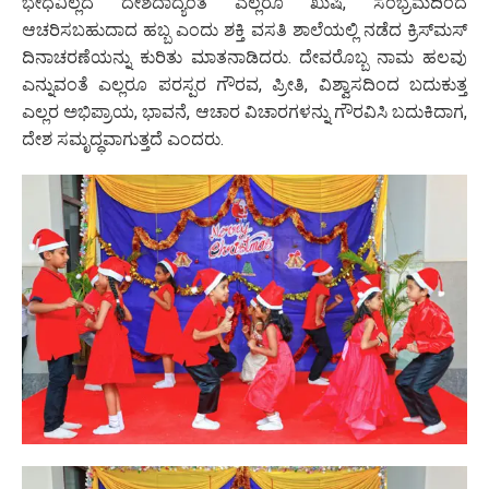
ಭೇಧವಿಲ್ಲದೆ ದೇಶದಾದ್ಯಂತ ಎಲ್ಲರೂ ಖುಷಿ, ಸಂಭ್ರಮದಿಂದ
ಆಚರಿಸಬಹುದಾದ ಹಬ್ಬ ಎಂದು ಶಕ್ತಿ ವಸತಿ ಶಾಲೆಯಲ್ಲಿ ನಡೆದ ಕ್ರಿಸ್‌ಮಸ್
ದಿನಾಚರಣೆಯನ್ನು ಕುರಿತು ಮಾತನಾಡಿದರು. ದೇವರೊಬ್ಬ ನಾಮ ಹಲವು
ಎನ್ನುವಂತೆ ಎಲ್ಲರೂ ಪರಸ್ಪರ ಗೌರವ, ಪ್ರೀತಿ, ವಿಶ್ವಾಸದಿಂದ ಬದುಕುತ್ತ
ಎಲ್ಲರ ಅಭಿಪ್ರಾಯ, ಭಾವನೆ, ಆಚಾರ ವಿಚಾರಗಳನ್ನು ಗೌರವಿಸಿ ಬದುಕಿದಾಗ,
ದೇಶ ಸಮೃದ್ಧವಾಗುತ್ತದೆ ಎಂದರು.