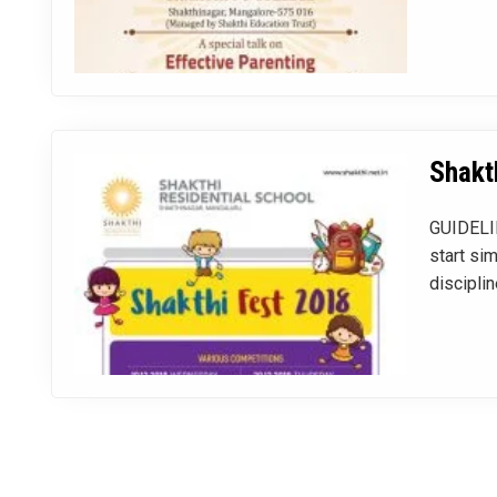
Shakt
GUIDELIN
start si
discipli