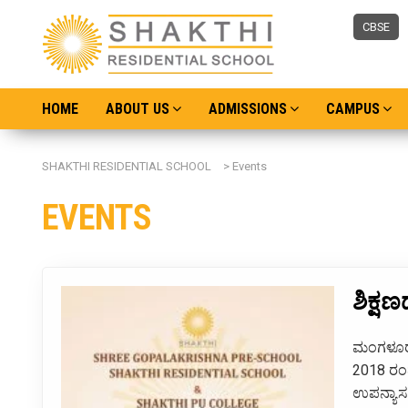
CBSE
HOME
ABOUT US
ADMISSIONS
CAMPUS
SHAKTHI RESIDENTIAL SCHOOL
>
Events
EVENTS
ಶಿಕ್ಷ
ಮಂಗಳೂರು 
2018 ರಂದು
ಉಪನ್ಯಾಸ 