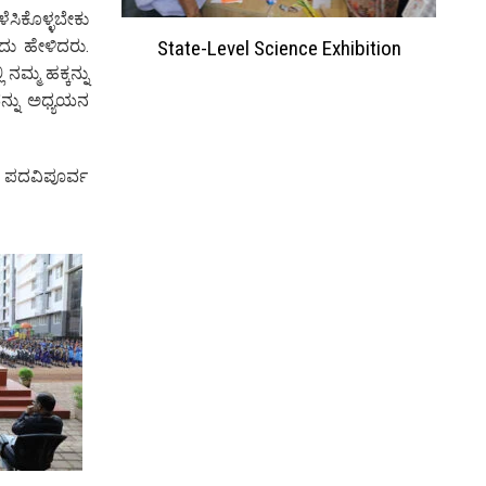
ೆಸಿಕೊಳ್ಳಬೇಕು
ದು ಹೇಳಿದರು.
ation 2023
State-Level Science Exhibition
ಮ್ಮ ಹಕ್ಕನ್ನು
ನ್ನು ಅಧ್ಯಯನ
್ತಿ ಪದವಿಪೂರ್ವ