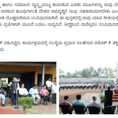
ನು ಹಾಗೂ ಸಮಾಜದ ಸ್ವಾಸ್ಥ್ಯವನ್ನೂ ಕಾಪಾಡುವ ಎರಡು ಮುಖಗಳನ್ನು ನಾವು ಬೆಳ
್ಲಿ ಅರಳುವ ಹೂವುಗಳಂತೆ ದೇಶದ ಅಭಿವೃದ್ಧಿಗೆ ನಾವು ಸಹಕಾರಿಯಾಗಬೇಕು ಎಂ
Annual Day Celebr
ಅತಿ ದೊಡ್ಡದಾಗಿರುವ ಸಂವಿಧಾನವಾಗಿದೆ. ಈ ಪುಸ್ತಕದಲ್ಲಿ ನಾವು ಯಾವ ರೀತಿಯಲ್ಲಿ ನ
ಪ್ರಜೆಗಳಾಗಿ ಮುಂದೆ ಬರಲು ಸಾಧ್ಯವಿದೆ. ಆದ್ದರಿಂದ ನಾವೆಲ್ಲರೂ ಸಂವಿಧಾನವ
ಕ್‌ ವಹಿಸಿದ್ದರು. ಕಾರ್ಯಕ್ರಮದಲ್ಲಿ ಸಂಸ್ಥೆಯ ಪ್ರಧಾನ ಸಲಹೆಗಾರ ರಮೇಶ್ ಕೆ. ಶಕ
ಲೆಯ