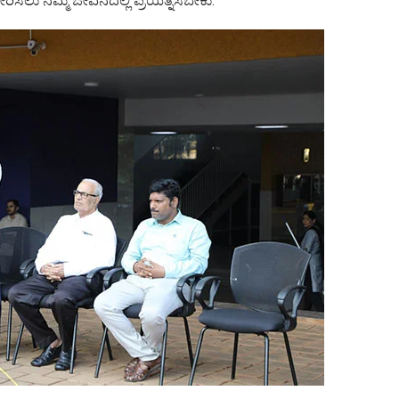
ರಿಸಲು ನಮ್ಮ ಜೀವನದಲ್ಲಿ ಪ್ರಯತ್ನಿಸಬೇಕು.