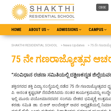
CBSE
HOME
ABOUT US
ADMISSIONS
CAMPUS
SHAKTHI RESIDENTIAL SCHOOL
>
News Updates
>
75 ನೇ ಗಣರಾಜ್ಯ
75 ನೇ ಗಣರಾಜ್ಯೋತ್ಸವ ಆಚ
“ಸಂವಿಧಾನ ರಚನಾ ಸಮಿತಿಯಲ್ಲಿ ದಕ್ಷಿಣಕನ್ನಡ ಜಿಲ್ಲೆಯವ
ಶಕ್ತಿನಗರದ ಶಕ್ತಿ ವಿದ್ಯಾ ಸಂಸ್ಥೆಯಲ್ಲಿ ನಡೆದ 75 ನೇ ಗಣರಾಜ್ಯೋತ್ಸವ
ಪಿ. ಅನಂತ ಕೃಷ್ಟಭಟ್ ನೆರವೇರಿಸಿದರು ನಂತರ ಕಾರ್ಯಕ್ರಮವನ್ನು ಉದ್ದೇಶಿ
ಇಲ್ಲಿ ಮೂರು ವಯೋಮಾನದವರ ಸಂಗಮ ದೇಶದ ಭವಿಷ್ಯಕ್ಕೆ ಉತ್ತಮವಾ
ಕರಡು ಸಮಿತಿ ಡಾ. ಬಿ.ಆರ್ ಅಂಬೇಡ್ಕರ್ ಅವರ ಅಧ್ಯಕ್ಷತೆಯಲ್ಲಿ ನಿರ್