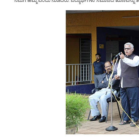
ನಮಗೆ ಹೆಮ್ಮೆ ಎಂದು ನುಡಿದರು. ವಿದ್ಯಾರ್ಥಿಗಳು ಸಮಾಜದ ಋಣವನ್ನು ತೀ