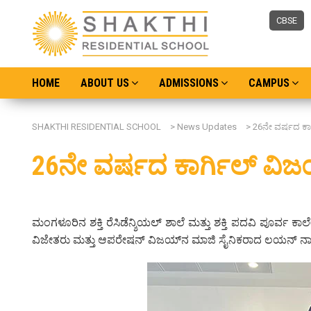
CBSE
HOME
ABOUT US
ADMISSIONS
CAMPUS
SHAKTHI RESIDENTIAL SCHOOL
>
News Updates
>
26ನೇ ವರ್ಷದ ಕಾ
26ನೇ ವರ್ಷದ ಕಾರ್ಗಿಲ್ ವ
ಮಂಗಳೂರಿನ ಶಕ್ತಿ ರೆಸಿಡೆನ್ಶಿಯಲ್ ಶಾಲೆ ಮತ್ತು ಶಕ್ತಿ ಪದವಿ ಪೂರ್ವ ಕ
ವಿಜೇತರು ಮತ್ತು ಆಪರೇಷನ್ ವಿಜಯ್‌ನ ಮಾಜಿ ಸೈನಿಕರಾದ ಲಯನ್ ನಾಯಕ್ ಪ