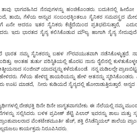
ದಲ್ಲಿ ತಾವು ಭಾಗವಹಿಸಿದ ನೆನಪುಗಳನ್ನು ಹಂಚಿಕೊಂಡರು. ಬದುಕಿನಲ್ಲಿ ಹೀರೋ
ೆ ತಂದೆ, ತಾಯಿ, ಗೆಳೆಯ ಅನ್ನುವ ಸಂಬಂಧಕ್ಕಿಂತಲೂ ಸೈನಿಕರ ಸಮವಸ್ತ್ರದ ಮ
ೆ ಏನೇ ಆದರೂ ಇತರ ಸೈನಿಕರು ಕೆಚ್ಚೆದೆಯಿಂದ ಪ್ರತಿಭಟಿಸುತ್ತಾರೆ, ಎದುರ
ಳಿದರು. ಇದು ಭಾರತದ ಸೈನ್ಯ ಕಲಿಸಿಕೊಡುವ ಮೌಲ್ಯ. ಹಾಗಾಗಿ ಸೈನ್ಯ ಸೇರುವುದ
ದರೆ ಭಾರತ ನಮ್ಮ ಸೈನಿಕರನ್ನು ಬಹಳ ಗೌರವಯುತವಾಗಿ ನಡೆಸಿಕೊಳ್ಳುತ್ತದೆ. ನ
ಿತ್ತು. ಅಂತಹ ತುರ್ತು ಪರಿಸ್ಥಿತಿಯಲ್ಲಿ ಹೊರಟ ನಾನು ರೈಲಿನಲ್ಲಿ ಕುಳಿತುಕೊಳ್ಳಲ
ನ್ನ ಆತ್ಮೀಯನಾದ ಸಂಜೀವ್ ಯಾದವ್ನನ್ನು ಕಳೆದುಕೊಂಡೆ. ನನ್ನ ಮಡಿಲಲ್ಲೇ ಪ್ರಾಣಬಿಟ
ೇಳಿದರು. ಗೆಳೆಯ ಹೇಳಿದ್ದ ಶಾಯರಿಯನ್ನು ಹೇಳಿ ಆತನನ್ನು ಸ್ಮರಿಸಿಕೊಂಡರು. ವಿದ
ರು ಊಟ ಮಾಡದೆ, ನೀರು ಕುಡಿಯದೆ ಸೈನ್ಯದಲ್ಲಿ ಹೋರಾಡುತ್ತಿರುತ್ತಾರೆ. ಅನ್ನದ
ರ್ಥಿಗಳಲ್ಲಿ ದೇಶಭಕ್ತಿ ದಿನೇ ದಿನೇ ಜಾಗೃತವಾಗಬೇಕು. ಈ ನೆಲೆಯಲ್ಲಿ ನಮ್ಮ ಮುಂ
ನ್ನು ಸಲ್ಲಿಸಿದರು. ಬಳಿಕ ಪ್ರವೀಣ್ ಶೆಟ್ಟಿ ಪಿಲಾರ್ ಇವರನ್ನು ಶಾಲು ಮತ್ತು ಸ
್ರಾಂಶುಪಾಲರಾದ ವೆಂಕಟೇಶಮೂರ್ತಿ ಹೆಚ್, ಶಕ್ತಿ ರೆಸಿಡೆನ್ಶಿಯಲ್ ಶಾಲೆಯ ಪ್
 ಪಲ್ಲಮಜಲು ಕಾರ್ಯಕ್ರಮ ನಿರೂಪಿಸಿದರು.