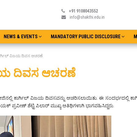
+91 9108043552
info@shakthi.edu.in
NEWS & EVENTS
MANDATORY PUBLIC DISCLOSURE
M
ರ್ಗಿಲ್ ವಿಜಯ ದಿವಸ ಆಚರಣೆ
ಿಜಯ ದಿವಸ ಆಚರಣೆ
ಾಲೇಜಿನಲ್ಲಿ ಕಾರ್ಗಿಲ್ ವಿಜಯ ದಿವಸವನ್ನು ಆಚರಿಸಲಾಯಿತು. ಈ ಸಂದರ್ಭದಲ್ಲಿ ಕಾರ್
್ರವೀಣ್ ಶೆಟ್ಟಿ ಪಿಲಾರ್ ಮುಖ್ಯ ಅತಿಥಿಗಳಾಗಿ ಭಾಗವಹಿಸಿದ್ದರು.