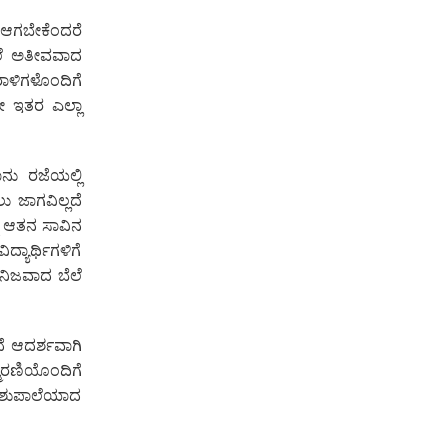
 ಆಗಬೇಕೆಂದರೆ
ೇಲೆ ಅತೀವವಾದ
ಾಳಿಗಳೊಂದಿಗೆ
ೇ ಇತರ ಎಲ್ಲಾ
ಾನು ರಜೆಯಲ್ಲಿ
ು ಜಾಗವಿಲ್ಲದೆ
್ಟ ಆತನ ಸಾವಿನ
್ಯಾರ್ಥಿಗಳಿಗೆ
 ನಿಜವಾದ ಬೆಲೆ
ದೆ ಆದರ್ಶವಾಗಿ
್ಮರಣಿಯೊಂದಿಗೆ
ರಾಂಶುಪಾಲೆಯಾದ