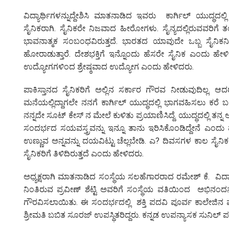
ವಿದ್ಯಾರ್ಥಿಗಳನ್ನುದ್ದೇಶಿಸಿ ಮಾತನಾಡಿದ ಇವರು ಕಾರ್ಗಿಲ್ ಯುದ್ಧ
ಸೈನಿಕರಾಗಿ. ಸೈನಿಕರೇ ನಿಜವಾದ ಹೀರೋಗಳು. ಸೈನ್ಯದಲ್ಲಿರುವವರಿಗ
ಭಾವನಾತ್ಮಕ ಸಂಬಂಧವಿರುತ್ತದೆ. ಭಾರತದ ಯಾವುದೇ ಒಬ್ಬ ಸೈನಿಕನಿಗ
ಹೋರಾಡುತ್ತಾರೆ. ದೇಶಭಕ್ತಿಗೆ ಇನ್ನೊಂದು ಹೆಸರೇ ಸೈನಿಕ ಎಂದು ಹೇ
ಉದ್ಯೋಗಗಳಿಂದ ಶ್ರೇಷ್ಠವಾದ ಉದ್ಯೋಗ ಎಂದು ಹೇಳಿದರು.
ಪಾಕಿಸ್ತಾನದ ಸೈನಿಕರಿಗೆ ಅಲ್ಲಿನ ಸರ್ಕಾರ ಗೌರವ ನೀಡುವುದಿಲ್ಲ. ಆ
ಮನೆಯಲ್ಲಿದ್ದಾಗಲೇ ನನಗೆ ಕಾರ್ಗಿಲ್ ಯುದ್ಧದಲ್ಲಿ ಭಾಗವಹಿಸಲು ಕರೆ ಬಂದ
ನನ್ನದೇ ಸೂಟ್ ಕೇಸ್ ನ ಮೇಲೆ ಕುಳಿತು ಪ್ರಯಾಣಿಸಿದ್ದೆ. ಯುದ್ಧದಲ್ಲಿ ತ
ಸಂದರ್ಭದ ಸಯವಸ್ತ್ರವನ್ನು ಇನ್ನೂ ತಾನು ಇರಿಸಿಕೊಂಡಿದ್ದೇನೆ ಎಂದು ಹ
ಉಣ್ಣುವ ಅನ್ನವನ್ನು ದಯವಿಟ್ಟು ಚೆಲ್ಲಬೇಡಿ. ಎ? ದಿವಸಗಳ ಕಾಲ ಸೈನಿಕ
ಸೈನಿಕರಿಗೆ ತಿಳಿದಿರುತ್ತದೆ ಎಂದು ಹೇಳಿದರು.
ಅಧ್ಯಕ್ಷರಾಗಿ ಮಾತನಾಡಿದ ಸಂಸ್ಥೆಯ ಸಲಹೆಗಾರರಾದ ರಮೇಶ್ ಕೆ. ವಿದ್ಯಾ
ನಿಂತಿರುವ ಪ್ರವೀಣ್ ಶೆಟ್ಟಿ ಅವರಿಗೆ ಸಂಸ್ಥೆಯ ವತಿಯಿಂದ ಅಭಿನಂದನೆಗಳ
ಗೌರವಿಸಲಾಯಿತು. ಈ ಸಂದರ್ಭದಲ್ಲಿ ಶಕ್ತಿ ಪದವಿ ಪೂರ್ವ ಕಾಲೇಜಿನ ಪ
ಶ್ರೀಮತಿ ಬಬಿತ ಸೂರಜ್ ಉಪಸ್ಥಿತರಿದ್ದರು. ಕನ್ನಡ ಉಪನ್ಯಾಸಕ ಸುನಿಲ್