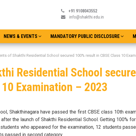
+91 9108043552
info@shakthi.edu.in
NEWS & EVENTS
MANDATORY PUBLIC DISCLOSURE
M
nts of Shakthi Residential School secured 100% result in CBSE Class 10 Exam
thi Residential School secur
s 10 Examination – 2023
ool, Shakthinagara have passed the first CBSE class 10th exam
after the launch of Shakthi Residential School. Getting 100% fo
 38 students who appeared for the examination, 12 students passe
nts passed in second category.