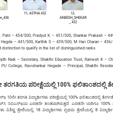
Annual Day Celebr
 Patil – 454/500, Pradyut K. – 451/500, Shankar Prakash – 44
 Hegde – 441/500, Karthik S – 439/500, M Hari Charan – 436/
tinction to qualify in the list of distinguished ranks.
njith Naik – Secretary, Shakthi Education Trust, Ramesh K – Ch
thi PU College, Ravishankar Hegade – Principal, Shakthi Reside
0ನೇ ತರಗತಿಯ ಪರೀಕ್ಷೆಯಲ್ಲಿ 100% ಫಲಿತಾಂಶದಲ್ಲಿ ತೇ
ಸ್‌ಇ 10ನೇ ತರಗತಿ ವಿದ್ಯಾರ್ಥಿಗಳು ಪರೀಕ್ಷೆಯಲ್ಲಿ 100% ಫಲಿತಾಂಶದಲ್ಲಿ ತೇರ್ಗಡೆ
‌ಎಲ್‌ಸಿ ಸಿಬಿಎಸ್‌ಇಯ ಎರಡನೇ ತಂಡವಾಗಿರುತ್ತದೆ. ಎರಡನೇ ಬಾರಿಗೂ 100% 
ು ವಿಶಿಷ್ಟ ಶ್ರೇಣಿಯಲ್ಲಿ, 18 ವಿದ್ಯಾರ್ಥಿಗಳು ಪ್ರಥಮ ಶ್ರೇಣಿಯಲ್ಲಿ, 8 ವಿದ್ಯಾರ್