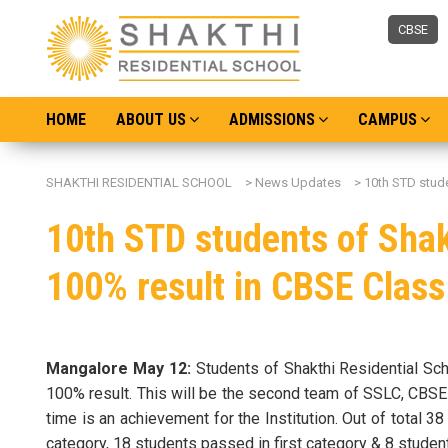
CBSE
HOME
ABOUT US
ADMISSIONS
CAMPUS
SHAKTHI RESIDENTIAL SCHOOL
>
News Updates
>
10th STD stude
10th STD students of Shak
100% result in CBSE Clas
Mangalore May 12:
Students of Shakthi Residential Sch
100% result. This will be the second team of SSLC, CBSE 
time is an achievement for the Institution. Out of total
category, 18 students passed in first category & 8 stude