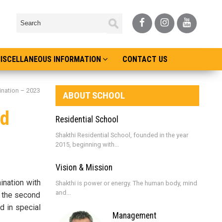
ISCELLANEOUS INFORMATION
CONTACT US
ination – 2023
ABOUT SCHOOL
ed
Residential School
Shakthi Residential School, founded in the year
2015, beginning with...
Vision & Mission
ination with
Shakthi is power or energy. The human body, mind
and...
r the second
d in special
Management