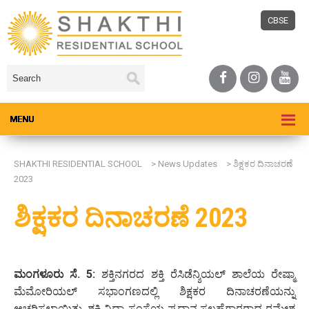
CBSE
SHAKTHI RESIDENTIAL SCHOOL
>
News Updates
>
ಶಿಕ್ಷಕರ ದಿನಾಚರಣೆ
2023
ಶಿಕ್ಷಕರ ದಿನಾಚರಣೆ 2023
ಮಂಗಳೂರು ಸೆ. 5:
ಶಕ್ತಿನಗರದ ಶಕ್ತಿ ರೆಸಿಡೆನ್ಶಿಯಲ್ ಶಾಲೆಯ ರೇಷ್ಮಾ
ಮೆಮೋರಿಯಲ್ ಸಭಾಂಗಣದಲ್ಲಿ ಶಿಕ್ಷಕರ ದಿನಾಚರಣೆಯನ್ನು
ಆಚರಿಸಲಾಯಿತು. ಶಕ್ತಿ ವಿದ್ಯಾ ಸಂಸ್ಥೆಯ ಪ್ರಧಾನ ಸಲಹೆಗಾರರಾದ ರಮೇಶ