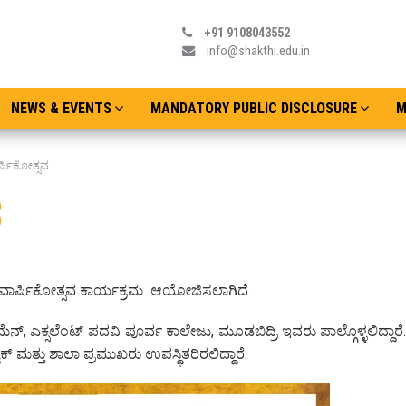
+91 9108043552
info@shakthi.edu.in
NEWS & EVENTS
MANDATORY PUBLIC DISCLOSURE
M
ರ್ಷಿಕೋತ್ಸವ
ವ
ೆಯ ವಾರ್ಷಿಕೋತ್ಸವ ಕಾರ್ಯಕ್ರಮ ಆಯೋಜಿಸಲಾಗಿದೆ.
ನ್, ಎಕ್ಸಲೆಂಟ್ ಪದವಿ ಪೂರ್ವ ಕಾಲೇಜು, ಮೂಡಬಿದ್ರಿ ಇವರು ಪಾಲ್ಗೊಳ್ಳಲಿದ್ದಾರೆ
ೖಕ್‌ ಮತ್ತು ಶಾಲಾ ಪ್ರಮುಖರು ಉಪಸ್ಥಿತರಿರಲಿದ್ದಾರೆ.